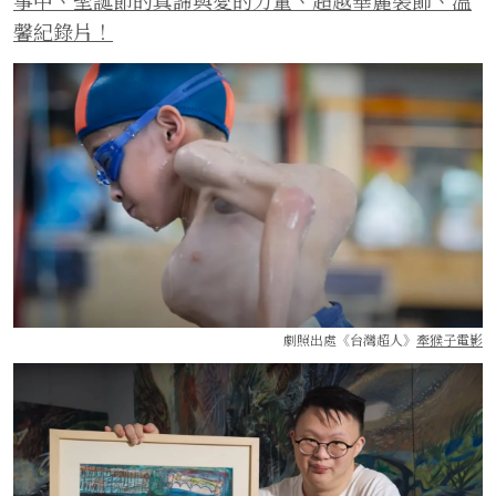
事中、聖誕節的真諦與愛的力量、超越華麗裝飾、溫
馨紀錄片！
劇照出處《台灣超人》
牽猴子電影