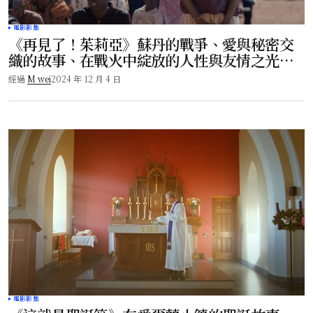
電影影集
《再見了！茱莉亞》蘇丹的戰爭、愛與秘密交
織的故事、在戰火中綻放的人性與友情之光與
深刻反思！
經過
M wei
2024 年 12 月 4 日
電影影集