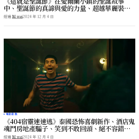
《這就是聖誕節》在愛爾蘭小鎮的聖誕故事
中、聖誕節的真諦與愛的力量、超越華麗裝
飾、溫馨紀錄片！
經過
M wei
2024 年 12 月 4 日
電影影集
《404宿靈速速逃》泰國恐怖喜劇新作、酒店鬼
魂鬥房地產騙子、笑到不敢回頭、絕不容錯
過！
經過
M wei
2024 年 12 月 4 日