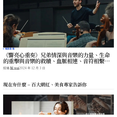
電影影集
《響亮心重奏》兄弟情深與音樂的力量、生命
的重擊與音樂的救贖、血脈相連、音符相繫、
感動你的每一顆心！
經過
M wei
2024 年 12 月 3 日
現在夯什麼 – 百大網紅、美食專家告訴你