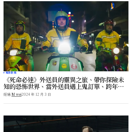
電影影集
《死命必達》外送員的靈異之旅、帶你探險未
知的恐怖世界、當外送員遇上鬼訂單、跨年驚
悚大作！
經過
M wei
2024 年 12 月 3 日