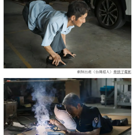
劇照出處《台灣超人》
牽猴子電影