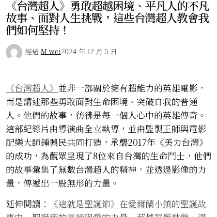
《台灣超人》勇敢超越困境、平凡人的不凡
故事、面對人生挑戰，這些台灣超人教會我
們如何堅持！
經過
M wei
2024 年 12 月 5 日
《台灣超人》
並非一部關於擁有超能力的英雄電影，
而是講述那些勇敢面對生命困境、突破自我的普通
人。他們的故事，彷彿是每一個人心中的英雄傳奇。
這部紀錄片由導演曲全立執導，並由監製王師與電影
配樂大師鍾興民共同打造，承襲2017年《美力台灣》
的成功，為觀眾呈現了8位來自台灣的生命鬥士，他們
的故事彙集了無數台灣超人的精神，並透過影像的力
量，傳遞出一股無形的力量。
延伸閱讀：
《這就是聖誕節》在愛爾蘭小鎮的聖誕故