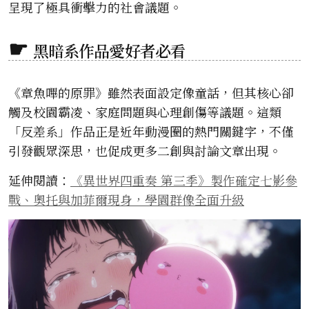
呈現了極具衝擊力的社會議題。
黑暗系作品愛好者必看
《章魚嗶的原罪》雖然表面設定像童話，但其核心卻
觸及校園霸凌、家庭問題與心理創傷等議題。這類
「反差系」作品正是近年動漫圈的熱門關鍵字，不僅
引發觀眾深思，也促成更多二創與討論文章出現。
延伸閱讀：
《異世界四重奏 第三季》製作確定七影參
戰、奧托與加菲爾現身，學園群像全面升級