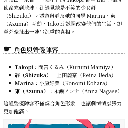
使命來到地球，卻遇見總是不笑的少女靜
（Shizuka）。透過與靜及她的同學 Marina、東
（Azuma）互動，Takopi 試圖改變他們的生活，卻
意外牽扯出一連串沉重的真相。
角色與聲優陣容
Takopi
：間宮くるみ（Kurumi Mamiya）
靜（Shizuka）
：上田麗奈（Reina Ueda）
Marina
：小原好美（Konomi Kohara）
東（Azuma）
：永瀬アンナ（Anna Nagase）
這組聲優陣容不僅契合角色形象，也讓劇情情感張力
更加飽滿。