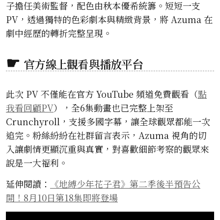
子擔任美術監督，配色由秋本優希統籌。短短一支
PV，透過獨特的色彩劇本與精緻背景，將 Azuma 在
劇中經歷的轉折完整呈現。
官方線上觀看與播放平台
此次 PV 不僅能在官方 YouTube 頻道免費觀看（
點
我看回顧PV
），全6集動畫也已完整上架至
Crunchyroll，支援多國字幕，讓全球觀眾都能一次
追完。粉絲紛紛在社群留言表示，Azuma 視角的切
入讓劇情更顯沉重與真實，對喜歡細節考察的觀眾來
說是一大福利。
延伸閱讀：
《地縛少年花子君》第二季後半預告公
開！8月10日第18集即將登場