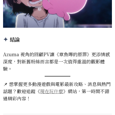
結論
Azuma 視角的回顧PV讓《章魚嗶的原罪》更添情感
深度，對新舊粉絲而言都是一次值得重溫的觀影體
驗。
📌 想掌握更多動漫遊戲與電影最新攻略、消息與熱門
話題？歡迎追蹤《
現在玩什麼
》網站，第一時間不錯
過精彩內容！