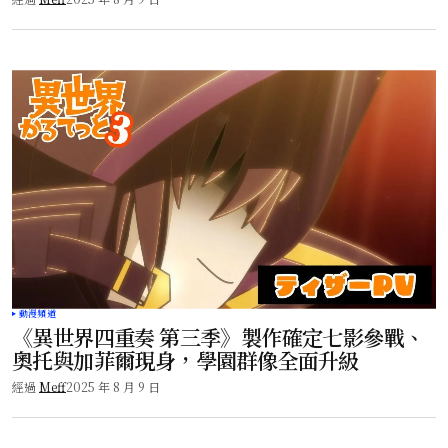
動漫頻道
《異世界四重奏 第三季》製作確定七影參戰、
奧托與加菲爾現身，學園群像全面升級
經過
Meff
2025 年 8 月 9 日