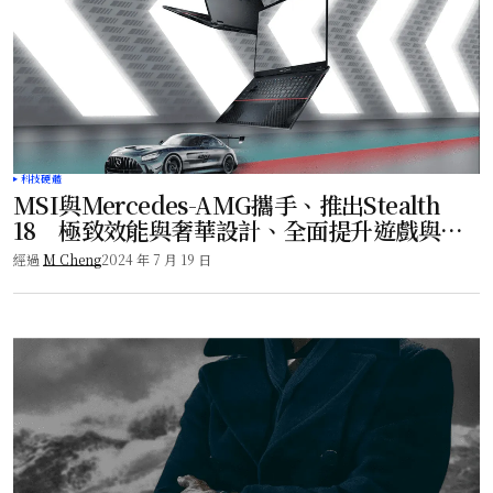
科技硬體
MSI與Mercedes-AMG攜手、推出Stealth
18 極致效能與奢華設計、全面提升遊戲與創
作體驗！
經過
M Cheng
2024 年 7 月 19 日