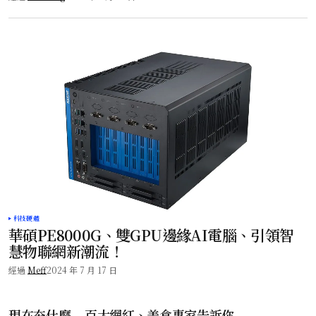
科技硬體
華碩PE8000G、雙GPU邊緣AI電腦、引領智
慧物聯網新潮流！
經過
Meff
2024 年 7 月 17 日
現在夯什麼 – 百大網紅、美食專家告訴你