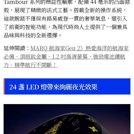
Tambour 系列的標誌性輪廓，配備 44 毫米的凸面錶
殼，展現了精緻的法式工藝。搭載全新的操作系統，
這款腕錶不僅保有路易威登一貫的奢華氣息，還引入
了前衛的智能功能，為現代時尚人士提供了一個兼具
品味與科技的全新選擇。
延伸閱讀：
MARQ 航海家Gen 2》熱愛海洋的航海家
必備、頂級鈦金屬、1.2 吋高清螢幕、強勁電池續航
力、精準航行不間斷！
24 盞 LED 燈帶來絢麗夜光效果