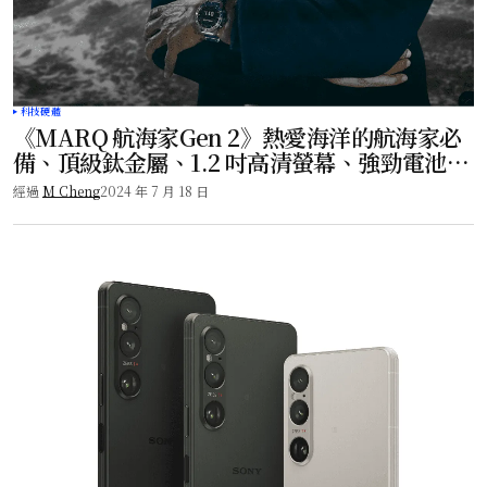
科技硬體
《MARQ 航海家Gen 2》熱愛海洋的航海家必
備、頂級鈦金屬、1.2 吋高清螢幕、強勁電池續
航力、精準航行不間斷！
經過
M Cheng
2024 年 7 月 18 日