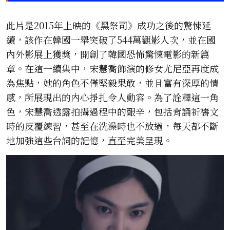
此片是2015年上映的《黑祭司》成功之後的驚悚延
續，該作在韓國一舉突破了544萬觀影人次，並在國
內外影展上獲獎，開創了韓國恐怖驚悚電影的新篇
章。在這一續集中，宋慧喬飾演的修女尤尼亞再度成
為焦點，她的角色不僅堅毅果敢，並且富有深厚的情
感，所展現出的內心掙扎令人動容。為了詮釋這一角
色，宋慧喬透露拍攝過程中的艱辛，包括背誦祈禱文
時的反覆練習，甚至在洗澡時也不放過，每天都不斷
地加強這些台詞的記憶，直至完美呈現。