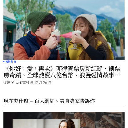
電影影集
《你好，愛，再次》菲律賓票房新紀錄、創票
房奇蹟、全球熱賣八億台幣、浪漫愛情故事即
將登陸台灣！
經過
M wei
2024 年 12 月 26 日
現在夯什麼 – 百大網紅、美食專家告訴你