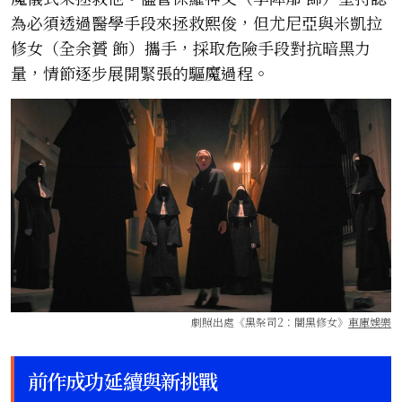
為必須透過醫學手段來拯救熙俊，但尤尼亞與米凱拉
修女（全余贇 飾）攜手，採取危險手段對抗暗黑力
量，情節逐步展開緊張的驅魔過程。
劇照出處《黑祭司2：闇黑修女》
車庫娛樂
前作成功延續與新挑戰