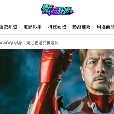
遊戲頻道
電影影集
科技硬體
動漫推薦
周邊商
er NAWOQI 現身：東尼史塔克神還原