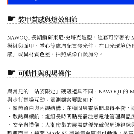
裝甲質感與燈效細節
NAWOQI 長期鑽研東尼·史塔克造型，這套可穿著的
模組與面甲、掌心等處均配置發光件，在日光環境仍
感」或異材質色差，拍照成像自然加分。
可動性與現場操作
與常見的「站姿限定」硬殼道具不同，NAWOQI 的 
與步行巡場互動。實測觀察要點如下：
・關節留白與內襯結構：在穩固與靈活間取得平衡，
・散熱與續航：燈組長時間點亮需注意電池管理與溫
・安全與禮儀：人潮密集的展場需優先確保周邊視線
整體而言，這套 Mark 85 兼顧舞台感與可動性，