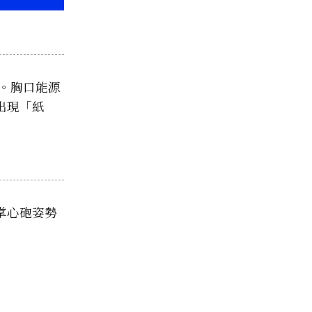
長。胸口能源
出現「紙
牌掌心砲姿勢