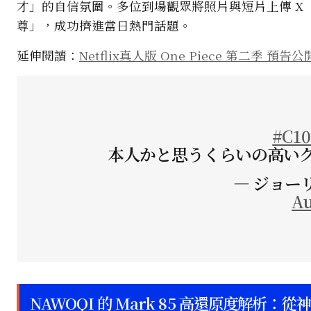
才」的自信氛圍。多位到場觀眾將照片與短片上傳 X（
尊」，成功擠進當日熱門話題。
延伸閱讀：
Netflix真人版 One Piece 第二季 預告
#C10
本人かと思うくらいの高い
— ジョーリュ
Au
NAWOQI 的 Mark 85 高還原度解析：