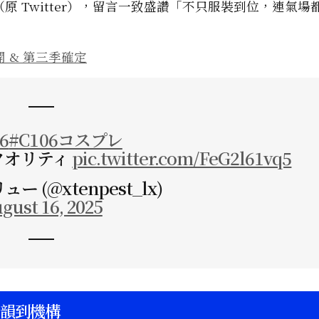
原 Twitter），留言一致盛讚「不只服裝到位，連氣場
公開 & 第三季確定
6
#C106コスプレ
クオリティ
pic.twitter.com/FeG2l61vq5
ー (@xtenpest_lx)
gust 16, 2025
從神韻到機構