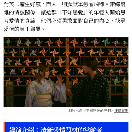
對英二產生好感，而太一則默默單戀著瑞穗。錯綜複
雜的情感關係，讓這群「不知戀愛」的年輕人開始思
考愛情的真諦，他們必須勇敢面對自己的內心，找尋
愛情的真正歸屬。
劇照出處《不知戀愛的我們》
捷傑電影
導演介紹：清新愛情題材的掌舵者