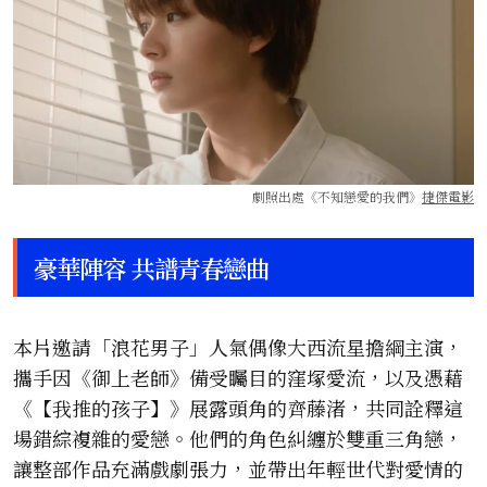
劇照出處《不知戀愛的我們》
捷傑電影
豪華陣容 共譜青春戀曲
本片邀請「浪花男子」人氣偶像大西流星擔綱主演，
攜手因《御上老師》備受矚目的窪塚愛流，以及憑藉
《【我推的孩子】》展露頭角的齊藤渚，共同詮釋這
場錯綜複雜的愛戀。他們的角色糾纏於雙重三角戀，
讓整部作品充滿戲劇張力，並帶出年輕世代對愛情的