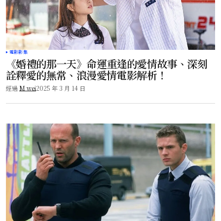
電影影集
《婚禮的那一天》命運重逢的愛情故事、深刻
詮釋愛的無常、浪漫愛情電影解析！
經過
M wei
2025 年 3 月 14 日