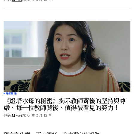
電影影集
《燈塔水母的秘密》揭示教師背後的堅持與尊
嚴、每一位教師背後、值得被看見的努力！
經過
M wei
2025 年 3 月 13 日