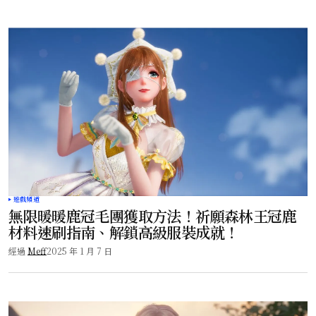
遊戲頻道
無限暖暖鹿冠毛團獲取方法！祈願森林王冠鹿
材料速刷指南、解鎖高級服裝成就！
經過
Meff
2025 年 1 月 7 日