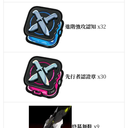
進階強攻認知
x32
先行者認證章
x30
終幕舞鞋
x9