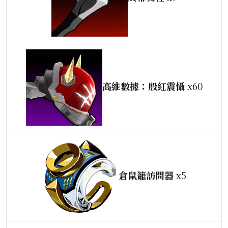
高維數據：殷紅震懾
x60
倉鼠籠訪問器
x5