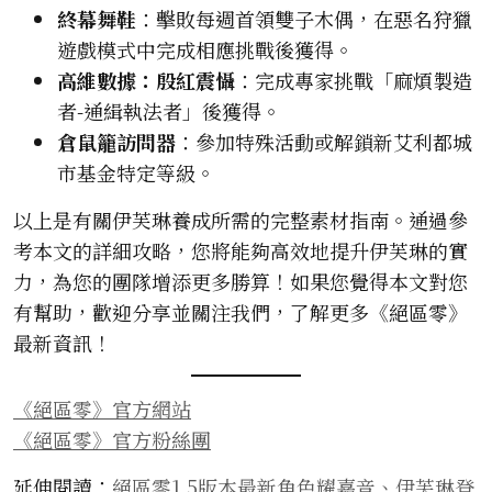
終幕舞鞋
：擊敗每週首領雙子木偶，在惡名狩獵
遊戲模式中完成相應挑戰後獲得。
高維數據：殷紅震懾
：完成專家挑戰「麻煩製造
者-通緝執法者」後獲得。
倉鼠籠訪問器
：參加特殊活動或解鎖新艾利都城
市基金特定等級。
以上是有關伊芙琳養成所需的完整素材指南。通過參
考本文的詳細攻略，您將能夠高效地提升伊芙琳的實
力，為您的團隊增添更多勝算！如果您覺得本文對您
有幫助，歡迎分享並關注我們，了解更多《絕區零》
最新資訊！
《絕區零》官方網站
《絕區零》官方粉絲團
延伸閱讀：
絕區零1.5版本最新角色耀嘉音、伊芙琳登