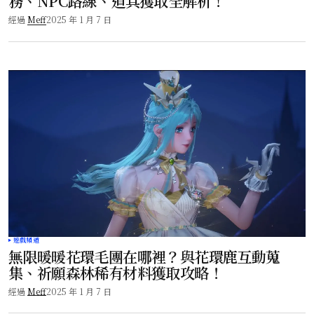
務、NPC路線、道具獲取全解析！
經過
Meff
2025 年 1 月 7 日
遊戲頻道
無限暖暖花環毛團在哪裡？與花環鹿互動蒐
集、祈願森林稀有材料獲取攻略！
經過
Meff
2025 年 1 月 7 日