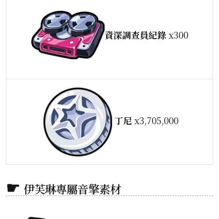
資深調查員紀錄
x300
丁尼
x3,705,000
伊芙琳專屬音擎素材