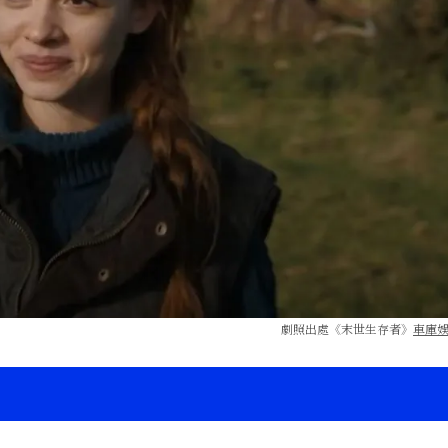
劇照出處《末世生存者》
車庫