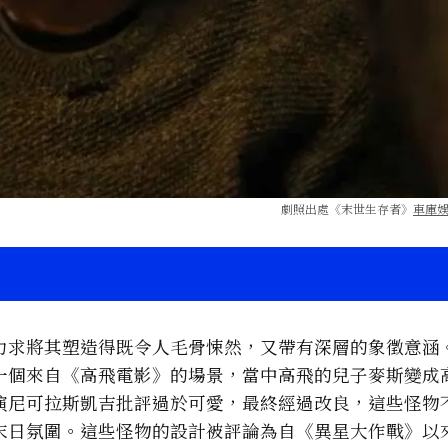
劇照出處《末世生存者》
車庫
力求將其塑造得既令人毛骨悚然，又帶有深層的象徵意涵
一個來自《高飛電影》的場景，當中高飛的兒子麥斯變成
演尼可拉斯凱吉批評過於可愛，最終經過改良，這些怪物
末日氛圍。這些怪物的設計被評論為自《異星大作戰》以