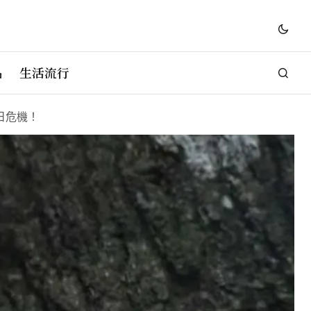
品
生活流行
日危機！