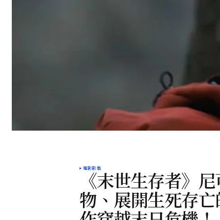
電影影集
《末世生存者》尼
物、展開生死存亡
作穿越末日危機！