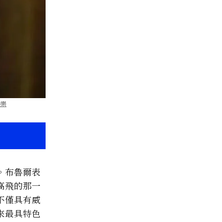
娛樂
。布魯爾表
高飛的那一
不僅具有威
來最具特色