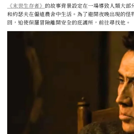
《末世生存者》
的故事背景設定在一場導致人類大部
和約瑟夫在偏遠農舍中生活。為了避開夜晚出現的怪
回，迫使保羅冒險離開安全的庇護所，前往尋找他。