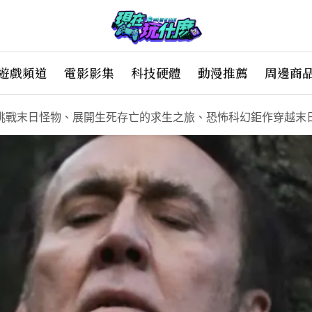
遊戲頻道
電影影集
科技硬體
動漫推薦
周邊商
挑戰末日怪物、展開生死存亡的求生之旅、恐怖科幻鉅作穿越末