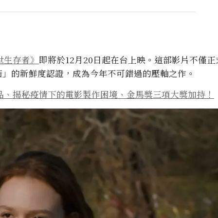
世生存者》
即將於12月20日起在台上映。這部影片不僅正式
茄」的新鮮度認證，成為今年不可錯過的壓軸之作。
品、揭秘疫情下的電影製作困境、金馬獎三項大獎加持！