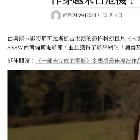
經過
M wei
2024 年 12 月 6 日
由奧斯卡影帝尼可拉斯凱吉主演的恐怖科幻巨片
《末
SXSW西南偏南電影節，並且獲得了影評網站「爛番
延伸閱讀：
《一部未完成的電影》金馬獎最佳導演作