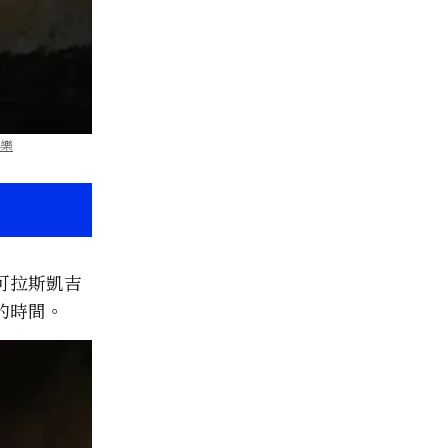
娛樂
可拉斯凱吉
的時間。