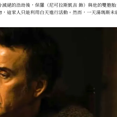
分滅絕的浩劫後，保羅（尼可拉斯凱吉 飾）與他的雙胞胎
物，這家人只能利用白天進行活動。然而，一天湯瑪斯未