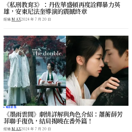
《私刑教育3》：丹佐華盛頓再度詮釋暴力英
雄，安東尼法奎導演的震撼終章
經過
M AX
2024 年 7 月 20 日
電影影集
《墨雨雲間》劇情詳解與角色介紹：蕭蘅薛芳
菲聯手復仇，結局揭曉在番外篇！
經過
M AX
2024 年 7 月 20 日