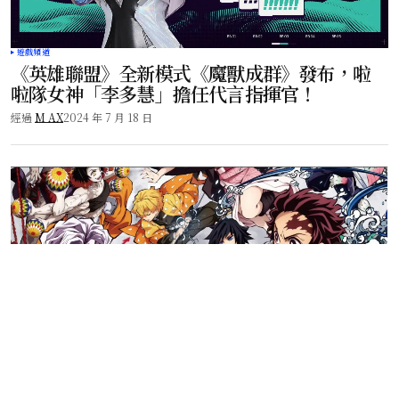
遊戲頻道
《英雄聯盟》全新模式《魔獸成群》發布，啦
啦隊女神「李多慧」擔任代言指揮官！
經過
M AX
2024 年 7 月 18 日
遊戲頻道