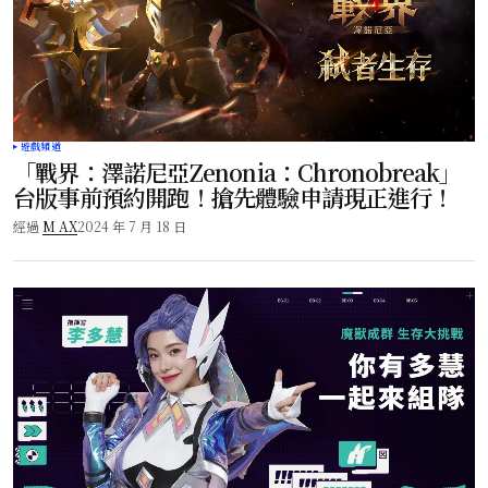
遊戲頻道
「戰界：澤諾尼亞Zenonia：Chronobreak」
台版事前預約開跑！搶先體驗申請現正進行！
經過
M AX
2024 年 7 月 18 日