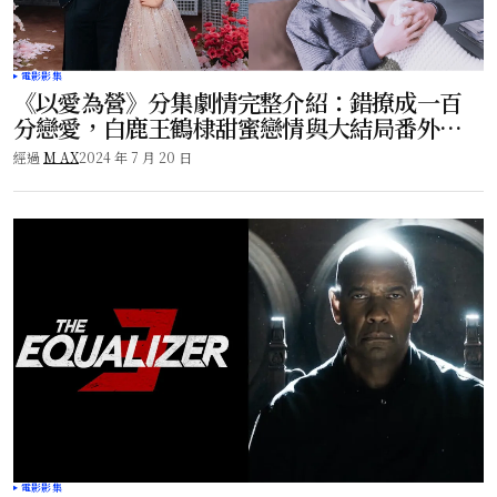
電影影集
《以愛為營》分集劇情完整介紹：錯撩成一百
分戀愛，白鹿王鶴棣甜蜜戀情與大結局番外解
析
經過
M AX
2024 年 7 月 20 日
電影影集