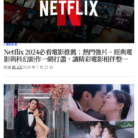
電影影集
Netflix 2024必看電影推薦：熱門強片、經典電
影與科幻鉅作一網打盡，讓精彩電影相伴整
年！
經過
M AX
2024 年 7 月 22 日