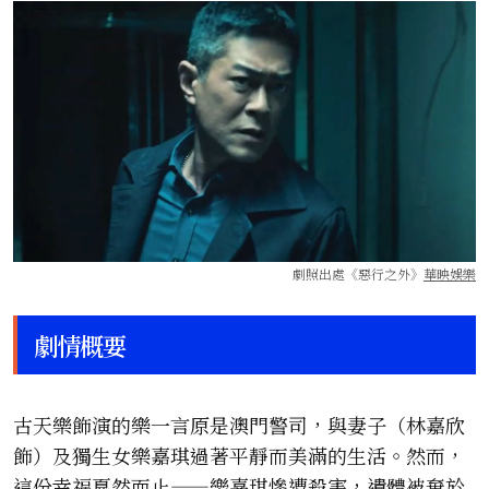
劇照出處《惡行之外》
華映娛樂
劇情概要
古天樂飾演的樂一言原是澳門警司，與妻子（林嘉欣
飾）及獨生女樂嘉琪過著平靜而美滿的生活。然而，
這份幸福戛然而止——樂嘉琪慘遭殺害，遺體被棄於