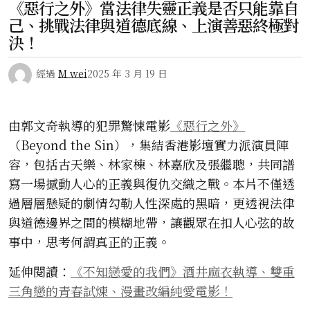
《惡行之外》當法律失靈正義是否只能靠自
己、挑戰法律與道德底線、上演善惡終極對
決！
經過
M wei
2025 年 3 月 19 日
由郭文奇執導的犯罪驚悚電影
《惡行之外》
（Beyond the Sin），集結香港影壇實力派演員陣
容，包括古天樂、林家棟、林嘉欣及張繼聰，共同譜
寫一場撼動人心的正義與復仇交織之戰。本片不僅透
過層層懸疑的劇情勾勒人性深處的黑暗，更透視法律
與道德邊界之間的模糊地帶，讓觀眾在扣人心弦的故
事中，思考何謂真正的正義。
延伸閱讀：
《不知戀愛的我們》酒井麻衣執導、雙重
三角戀的青春試煉、漫畫改編純愛電影！