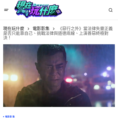
現在玩什麼
電影影集
《惡行之外》當法律失靈正義
是否只能靠自己、挑戰法律與道德底線、上演善惡終極對
決！
電影影集