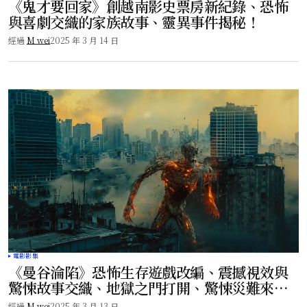
《鬼才要回家》創越南影史票房新紀錄、恐怖
與喜劇交織的家族故事、靈異事件揭秘！
經過
M wei
2025 年 3 月 14 日
電影影集
《曼谷淪陷》恐怖生存遊戲改編、震撼視效與
驚悚故事交織、地獄之門打開、驚悚災難來
襲！
經過
M wei
2025 年 3 月 13 日