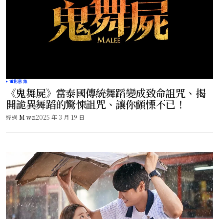
電影影集
《鬼舞屍》當泰國傳統舞蹈變成致命詛咒、揭
開詭異舞蹈的驚悚詛咒、讓你顫慄不已！
經過
M wei
2025 年 3 月 19 日