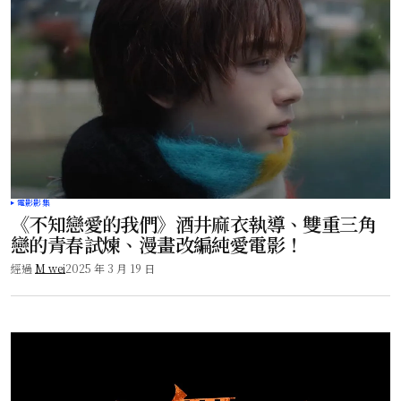
電影影集
《不知戀愛的我們》酒井麻衣執導、雙重三角
戀的青春試煉、漫畫改編純愛電影！
經過
M wei
2025 年 3 月 19 日