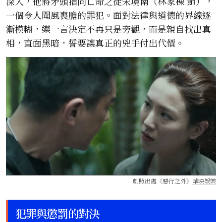
深入，他將矛頭指向亡命之徒宋境南（林家棟 飾），
一個令人聞風喪膽的罪犯。面對法律與道德的界線逐
漸模糊，樂一言決定不再只是旁觀，而是親自找出真
相，直面黑暗，誓要讓真正的兇手付出代價。
劇照出處《惡行之外》
華映娛樂
犯罪與懲罰的對決