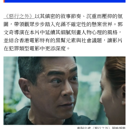
《惡行之外》
以其縝密的敘事節奏、沉重而壓抑的氛
圍，帶領觀眾步步踏入充滿不確定性的懸案世界。郭
文奇導演在本片中延續其細膩刻畫人物心理的風格，
並結合香港電影特有的黑幫元素與社會議題，讓影片
在犯罪類型電影中更添深度。
劇照出處《惡行之外》
華映娛樂