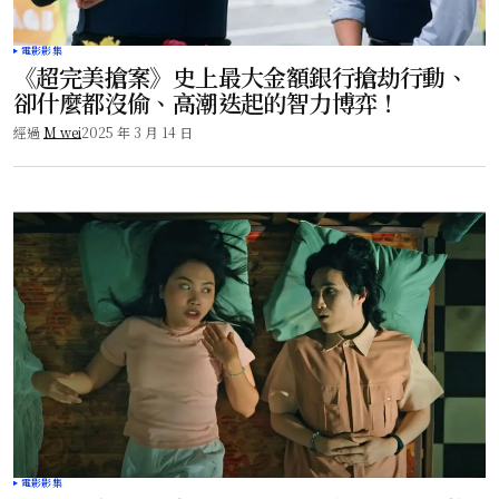
電影影集
《超完美搶案》史上最大金額銀行搶劫行動、
卻什麼都沒偷、高潮迭起的智力博弈！
經過
M wei
2025 年 3 月 14 日
電影影集