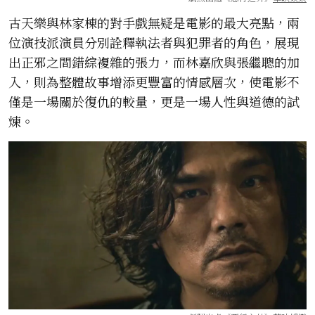
古天樂與林家棟的對手戲無疑是電影的最大亮點，兩
位演技派演員分別詮釋執法者與犯罪者的角色，展現
出正邪之間錯綜複雜的張力，而林嘉欣與張繼聰的加
入，則為整體故事增添更豐富的情感層次，使電影不
僅是一場關於復仇的較量，更是一場人性與道德的試
煉。