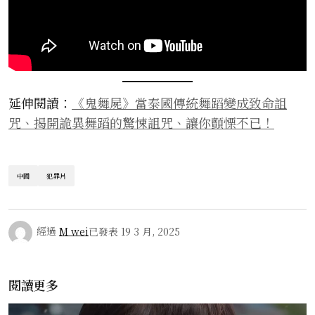
延伸閱讀：
《鬼舞屍》當泰國傳統舞蹈變成致命詛
咒、揭開詭異舞蹈的驚悚詛咒、讓你顫慄不已！
中國
犯罪片
經過
M wei
已發表
19 3 月, 2025
閱讀更多