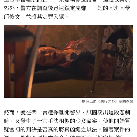
郊外，警方在調查後迅速鎖定兇嫌——她的同班同學
邱俊文，並將其定罪入獄。
劇照出處《惡行之外》
華映娛樂
然而，就在樂一言選擇離開警界、試圖淡出這段悲劇
時，又發生了一宗手法相似的少女命案，使他開始質
疑當初的判決是否真的將真凶繩之以法。隨著案件的