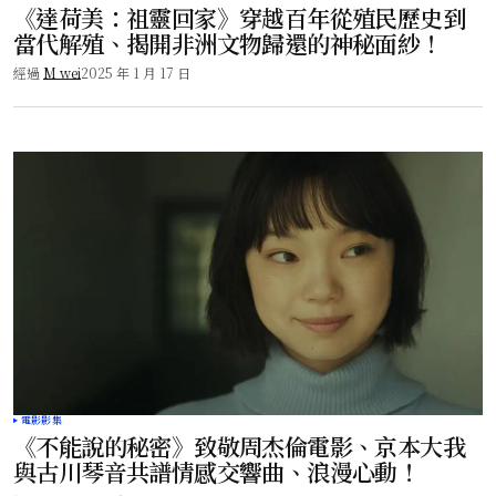
《達荷美：祖靈回家》穿越百年從殖民歷史到
當代解殖、揭開非洲文物歸還的神秘面紗！
經過
M wei
2025 年 1 月 17 日
電影影集
《不能說的秘密》致敬周杰倫電影、京本大我
與古川琴音共譜情感交響曲、浪漫心動！