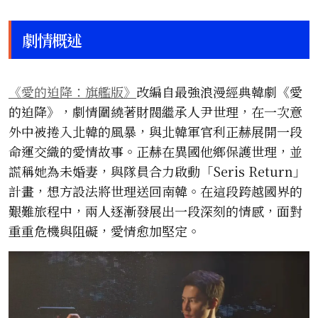
劇情概述
《愛的迫降：旗艦版》
改編自最強浪漫經典韓劇《愛
的迫降》，劇情圍繞著財閥繼承人尹世理，在一次意
外中被捲入北韓的風暴，與北韓軍官利正赫展開一段
命運交織的愛情故事。正赫在異國他鄉保護世理，並
謊稱她為未婚妻，與隊員合力啟動「Seris Return」
計畫，想方設法將世理送回南韓。在這段跨越國界的
艱難旅程中，兩人逐漸發展出一段深刻的情感，面對
重重危機與阻礙，愛情愈加堅定。