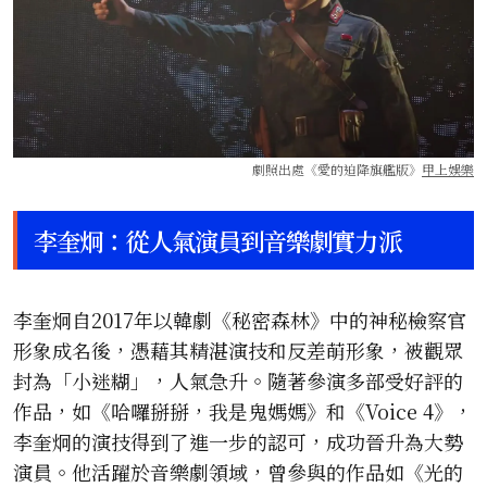
劇照出處《愛的迫降旗艦版》
甲上娛樂
李奎炯：從人氣演員到音樂劇實力派
李奎炯自2017年以韓劇《秘密森林》中的神秘檢察官
形象成名後，憑藉其精湛演技和反差萌形象，被觀眾
封為「小迷糊」，人氣急升。隨著參演多部受好評的
作品，如《哈囉掰掰，我是鬼媽媽》和《Voice 4》，
李奎炯的演技得到了進一步的認可，成功晉升為大勢
演員。他活躍於音樂劇領域，曾參與的作品如《光的