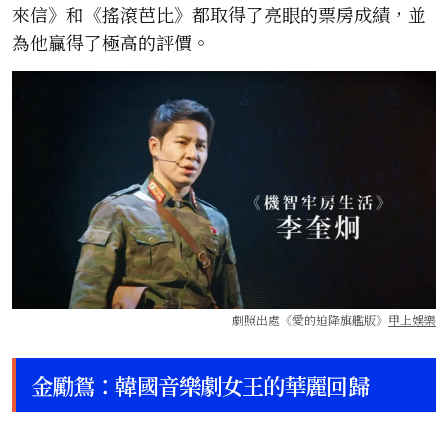
來信》和《搖滾芭比》都取得了亮眼的票房成績，並
為他贏得了極高的評價。
劇照出處《愛的迫降旗艦版》
甲上娛樂
金勵鴛：韓國音樂劇女王的華麗回歸