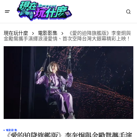
現在玩什麼
電影影集
《愛的迫降旗艦版》李奎炯與
金勵鴛攜手演繹浪漫愛情、首次空降台灣大銀幕精彩上映！
電影影集
《愛的迫降旗艦版》李奎炯與金勵鴛攜手演