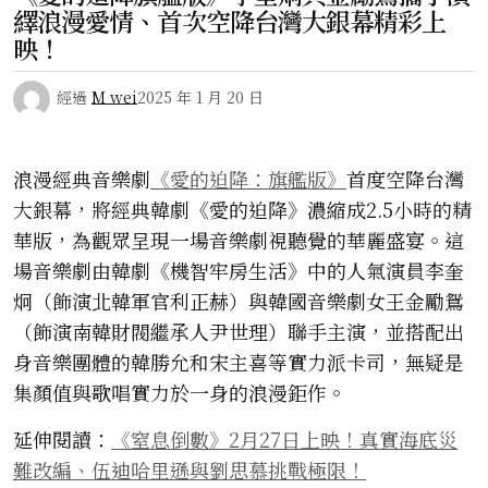
繹浪漫愛情、首次空降台灣大銀幕精彩上
映！
經過
M wei
2025 年 1 月 20 日
浪漫經典音樂劇
《愛的迫降：旗艦版》
首度空降台灣
大銀幕，將經典韓劇《愛的迫降》濃縮成2.5小時的精
華版，為觀眾呈現一場音樂劇視聽覺的華麗盛宴。這
場音樂劇由韓劇《機智牢房生活》中的人氣演員李奎
炯（飾演北韓軍官利正赫）與韓國音樂劇女王金勵鴛
（飾演南韓財閥繼承人尹世理）聯手主演，並搭配出
身音樂團體的韓勝允和宋主喜等實力派卡司，無疑是
集顏值與歌唱實力於一身的浪漫鉅作。
延伸閱讀：
《窒息倒數》2月27日上映！真實海底災
難改編、伍迪哈里遜與劉思慕挑戰極限！