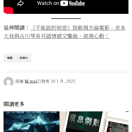
延伸閱讀：
《不能說的秘密》致敬周杰倫電影、京本
大我與古川琴音共譜情感交響曲、浪漫心動！
韓國
音樂片
經過
M wei
已發表
20 1 月, 2025
閱讀更多