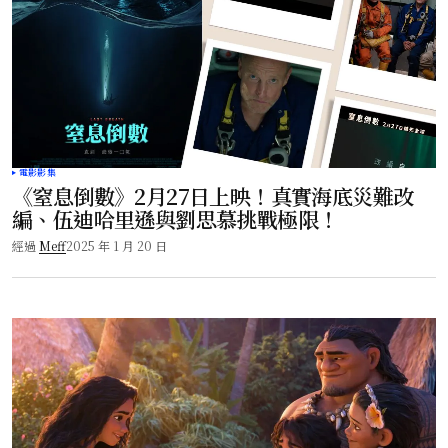
電影影集
《窒息倒數》2月27日上映！真實海底災難改
編、伍迪哈里遜與劉思慕挑戰極限！
經過
Meff
2025 年 1 月 20 日