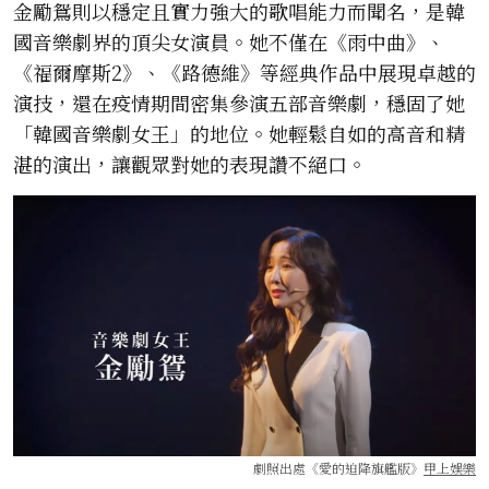
金勵鴛則以穩定且實力強大的歌唱能力而聞名，是韓
國音樂劇界的頂尖女演員。她不僅在《雨中曲》、
《福爾摩斯2》、《路德維》等經典作品中展現卓越的
演技，還在疫情期間密集參演五部音樂劇，穩固了她
「韓國音樂劇女王」的地位。她輕鬆自如的高音和精
湛的演出，讓觀眾對她的表現讚不絕口。
劇照出處《愛的迫降旗艦版》
甲上娛樂