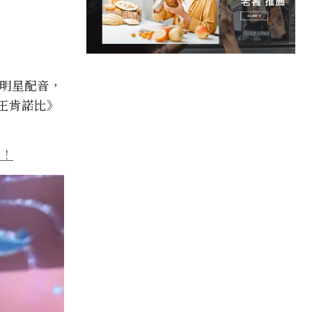
明星配音，
比王肯諾比》
潮！