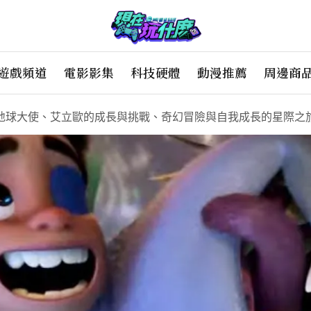
遊戲頻道
電影影集
科技硬體
動漫推薦
周邊商
地球大使、艾立歐的成長與挑戰、奇幻冒險與自我成長的星際之