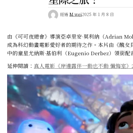
經過
M wei
2025 年 1 月 8 日
由《可可夜總會》導演亞卓里安·莫利納（Adrian Mo
成為科幻動畫電影愛好者的期待之作。本片由《醜女貝蒂》的
中的童星尤納斯·基伯利（Eugenio Derbez）
延伸閱讀：
真人電影《岸邊露伴一動也不動 懺悔室》