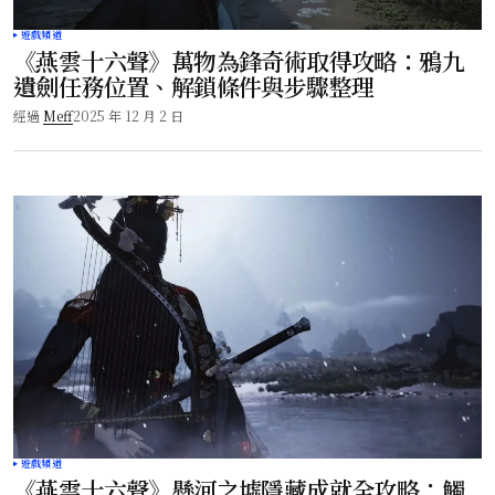
遊戲頻道
《燕雲十六聲》萬物為鋒奇術取得攻略：鴉九
遺劍任務位置、解鎖條件與步驟整理
經過
Meff
2025 年 12 月 2 日
遊戲頻道
《燕雲十六聲》懸河之墟隱藏成就全攻略：觸