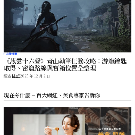
遊戲頻道
《燕雲十六聲》青山執筆任務攻略：游龍鑰匙
取得、密窟路線與寶箱位置全整理
經過
Meff
2025 年 12 月 2 日
現在夯什麼 – 百大網紅、美食專家告訴你