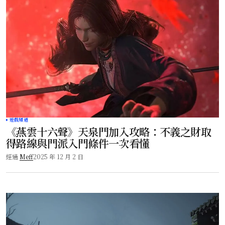
遊戲頻道
《燕雲十六聲》天泉門加入攻略：不義之財取
得路線與門派入門條件一次看懂
經過
Meff
2025 年 12 月 2 日