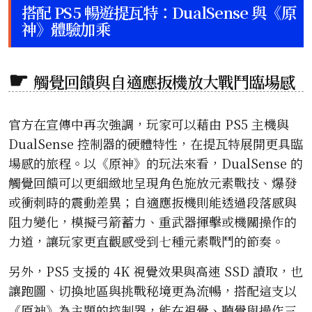
搭配 PS5 暢遊提瓦特：DualSense 與《原
神》體驗加乘
觸覺回饋與自適應扳機放大戰鬥臨場感
官方在宣傳中再次強調，玩家可以藉由 PS5 主機與
DualSense 控制器的硬體特性，在提瓦特展開更具臨
場感的旅程。以《原神》的玩法來看，DualSense 的
觸覺回饋可以更細緻地呈現角色施放元素戰技、爆發
或衝刺時的震動差異；自適應扳機則能透過段落感與
阻力變化，模擬弓箭蓄力、重武器揮擊或機關操作的
力道，讓玩家更直觀感受到七種元素戰鬥的節奏。
另外，PS5 支援的 4K 視覺效果與高速 SSD 讀取，也
讓跑圖、切換地區與挑戰秘境更為流暢，搭配這支以
《原神》為主題的控制器，能在視覺、聽覺與操作三