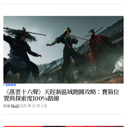
遊戲頻道
《燕雲十六聲》天陘新區域跑圖攻略：寶箱位
置與探索度100%路線
經過
Meff
2025 年 12 月 2 日