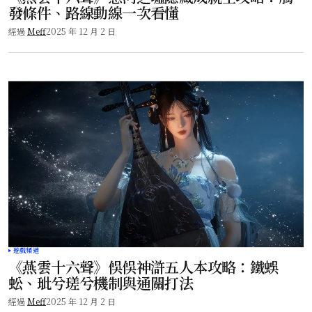
發條件、路線動線一次看懂
經過
Meff
2025 年 12 月 2 日
遊戲頻道
《燕雲十六聲》俁俁神滸五人本攻略：鐵蜈
蚣、玼兮瑳兮機制與通關打法
經過
Meff
2025 年 12 月 2 日