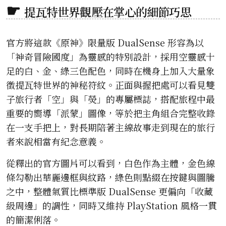
提瓦特世界觀壓在掌心的細節巧思
官方將這款《原神》限量版 DualSense 形容為以
「神奇冒險國度」為靈感的特別設計，採用空靈感十
足的白、金、綠三色配色，同時在機身上加入大量象
徵提瓦特世界的神秘符紋。正面與握把處可以看見雙
子旅行者「空」與「熒」的專屬標誌，搭配旅程中最
重要的嚮導「派蒙」圖像，等於把主角組合完整收錄
在一支手把上，對長期陪著主線故事走到現在的旅行
者來說相當有紀念意義。
從釋出的官方圖片可以看到，白色作為主體，金色線
條勾勒出華麗邊框與紋路，綠色則點綴在按鍵與圖騰
之中，整體氣質比標準版 DualSense 更偏向「收藏
級周邊」的調性，同時又維持 PlayStation 風格一貫
的簡潔俐落。