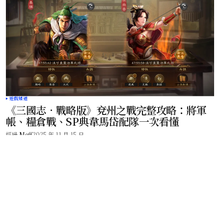
遊戲頻道
《三國志．戰略版》兗州之戰完整攻略：將軍
帳、糧倉戰、SP典韋馬岱配隊一次看懂
經過
Meff
2025 年 11 月 15 日
現在夯什麼 – 百大網紅、美食專家告訴你