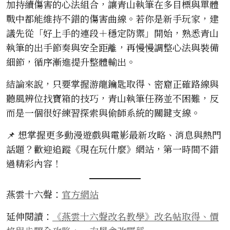
加持續傷害的心法組合，讓青山執筆在多目標與單體
戰中都能維持不錯的傷害曲線。若你是新手玩家，建
議先從「好上手的連段＋穩定防禦」開始，熟悉青山
執筆的出手節奏與安全距離，再慢慢調整心法與裝備
細節，循序漸進提升整體輸出。
結論來說，只要掌握游龍鑰匙取得、密窟正確路線與
聽風辨位找寶箱的技巧，青山執筆任務並不困難，反
而是一個很好練習探索與偷師系統的關鍵支線。
📌 想掌握更多動漫遊戲與電影最新攻略、消息與熱門
話題？歡迎追蹤《現在玩什麼》網站，第一時間不錯
過精彩內容！
燕雲十六聲：
官方網站
延伸閱讀：
《燕雲十六聲改名教學》改名帖取得、價