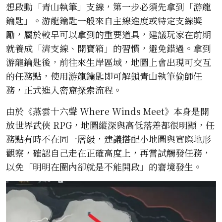
想啟動「青山執筆」支線，第一步必須先拿到「游龍
鑰匙」。游龍鑰匙一般來自主線進度或特定支線獎
勵，屬於較早可以拿到的重要道具，建議玩家在前期
就養成「清支線、開寶箱」的習慣，避免錯過。拿到
游龍鑰匙後，前往來生岸區域，地圖上會出現可交互
的任務點，使用游龍鑰匙即可解鎖青山執筆偷師任
務，正式進入密窟探索流程。
由於《燕雲十六聲 Where Winds Meet》本身是開
放世界武俠 RPG，地圖縱深與高低落差都很明顯，任
務點有時不在同一層級，建議搭配小地圖與實際地形
觀察，確認自己走在正確高度上，再嘗試觸發任務，
以免「明明在圈內卻就是不能開啟」的窘境發生。