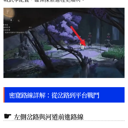
密窟路線詳解：從岔路到平台戰鬥
左側岔路與河道前進路線