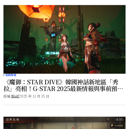
遊戲頻道
《魔御：STAR DIVE》韓國神話新地區「秀
拉」亮相！G-STAR 2025最新情報與事前預約
重點整理
經過
Meff
2025 年 11 月 15 日