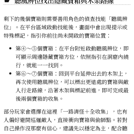
聽風辨位找出隱藏寶箱與木架路線
剩下的幾個寶箱則需要善用角色的偵查技能「聽風辨
位」。在平台區域啟動技能後，畫面中會出現提示或
特殊標記，指引你前往尚未開啟的寶箱位置：
第④～⑤個寶箱：在平台附近啟動聽風辨位，即
可顯示周邊隱藏寶箱方位，依照指引在洞窟內繞
行，就能一一找到。
第⑥～⑦個寶箱：回到平台延伸出去的木架上，
再次使用聽風辨位，可以標出更遠處的寶箱與敵
人行走路線，沿著木架與標記前進，即可完成最
後兩個寶箱的收集。
部分玩家會選擇在這裡「一路清怪＋全收集」，也有
人偏好避開巡邏敵人，直接衝向寶箱與偷師點。若對
自己操作沒那麼有信心，建議先以穩定為主，配合聽