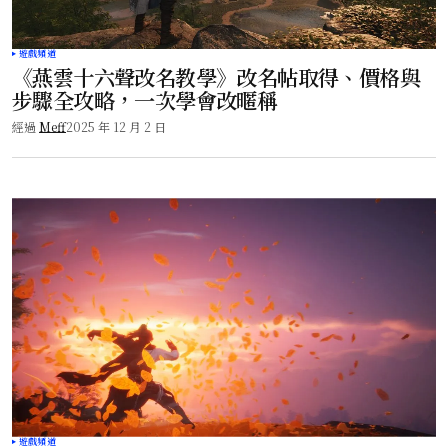
遊戲頻道
《燕雲十六聲改名教學》改名帖取得、價格與
步驟全攻略，一次學會改暱稱
經過
Meff
2025 年 12 月 2 日
遊戲頻道