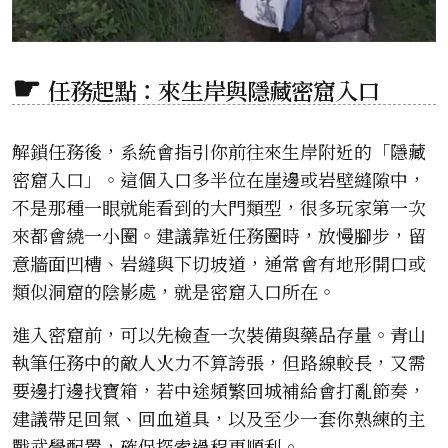
任務起點：來生岸與隱藏密窟入口
解鎖任務後，系統會指引你前往來生岸附近的「隱藏
密窟入口」。這個入口多半位在崖邊或岩壁縫隙中，
不是那種一眼就能看到的大門類型，很多玩家第一次
來都會繞一小圈。建議靠近任務圈時，放慢腳步，留
意牆面凹槽、岩縫與下切坡道，通常會有地形開口或
類似洞窟的陰影處，就是密窟入口所在。
進入密窟前，可以先檢查一次裝備與藥品存量。青山
執筆任務中的敵人火力不算誇張，但路線較長，又需
要邊打邊找寶箱，若中途頻繁回城補給會打亂節奏，
建議帶足回氣、回血道具，以及至少一套你熟練的主
戰武學配置，確保探索過程更順利。