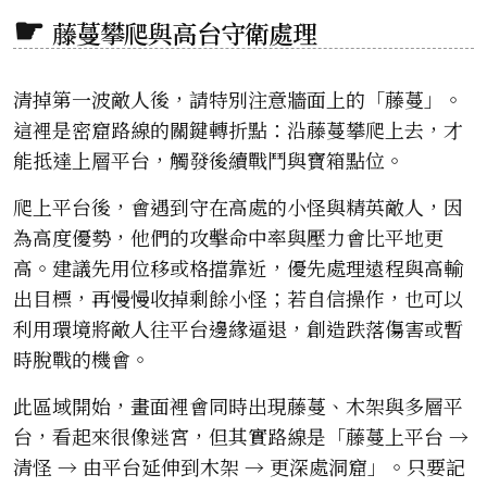
藤蔓攀爬與高台守衛處理
清掉第一波敵人後，請特別注意牆面上的「藤蔓」。
這裡是密窟路線的關鍵轉折點：沿藤蔓攀爬上去，才
能抵達上層平台，觸發後續戰鬥與寶箱點位。
爬上平台後，會遇到守在高處的小怪與精英敵人，因
為高度優勢，他們的攻擊命中率與壓力會比平地更
高。建議先用位移或格擋靠近，優先處理遠程與高輸
出目標，再慢慢收掉剩餘小怪；若自信操作，也可以
利用環境將敵人往平台邊緣逼退，創造跌落傷害或暫
時脫戰的機會。
此區域開始，畫面裡會同時出現藤蔓、木架與多層平
台，看起來很像迷宮，但其實路線是「藤蔓上平台 →
清怪 → 由平台延伸到木架 → 更深處洞窟」。只要記