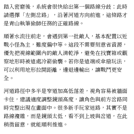
踏入密窟後，系統會很快給出第一個路線分歧：此時
請選擇「左側岔路」，沿著河道方向前進，這條路才
是青山執筆偷師任務的正確路線。
順著水流往前走，會遇到第一批敵人，基本配置以近
戰小怪為主，難度偏中等。這段不需要刻意省資源，
優先把視線範圍內的敵人清乾淨，避免在找寶箱或觀
察地形時被遠處冷箭偷襲。若你是遠端或傘扇玩法，
可以利用地形拉開距離，邊退邊輸出，讓戰鬥更安
全。
河道路徑中多半是窄道加高低落差，視角容易被牆面
卡住，建議適度調整鏡頭高度，讓角色與前方岔路同
時完整出現在畫面中。很多新手玩家迷路，其實不是
路線複雜，而是鏡頭太低，看不到上坡與岔道，在此
稍微留意，就能順利推進。