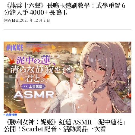
《燕雲十六聲》長鳴玉速刷教學：武學重置 6
分鐘入手 4000+ 長鳴玉
經過
Meff
2025 年 12 月 2 日
遊戲頻道
《勝利女神：妮姬》紅蓮 ASMR「泥中蓮花」
公開！Scarlet 配音、活動獎品一次看