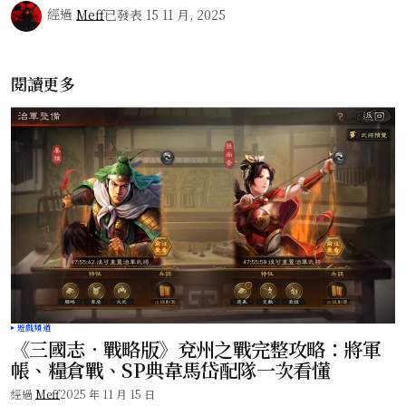
經過
Meff
已發表
15 11 月, 2025
閱讀更多
遊戲頻道
《三國志．戰略版》兗州之戰完整攻略：將軍
帳、糧倉戰、SP典韋馬岱配隊一次看懂
經過
Meff
2025 年 11 月 15 日