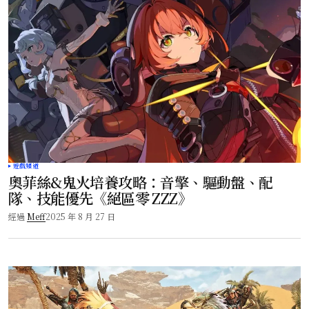
遊戲頻道
奧菲絲&鬼火培養攻略：音擎、驅動盤、配
隊、技能優先《絕區零 ZZZ》
經過
Meff
2025 年 8 月 27 日