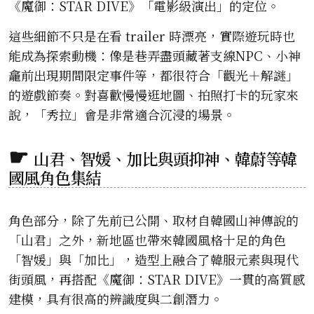
《魔御：STAR DIVE》「電影級演出」的定位。
這些細節不只是在看 trailer 時漂亮，實際遊玩時也
能成為探索動機：像是巷弄盡頭藏著支線NPC、小神
龕前出現期間限定事件等，都很符合「觀光＋解謎」
的遊戲節奏。對喜歡慢慢逛地圖、拍照打卡的玩家來
說，「秀拉」會是非常適合沉浸的場景。
山君、智媛、加比與頭抑神、韓蔚等韓
國風角色集結
角色部分，除了先前已公開、取材自韓國山神傳說的
「山君」之外，新地區也帶來韓國風格十足的角色
「智媛」與「加比」，造型上融合了韓服元素與現代
街頭風，再搭配《魔御：STAR DIVE》一貫的高質感
建模，具有很高的辨識度與二創潛力。