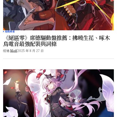
遊戲頻道
《絕區零》席德驅動盤推薦：拂曉生花、啄木
鳥電音最強配裝與詞條
經過
Meff
2025 年 8 月 27 日