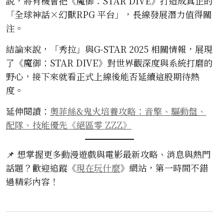
說，將有機會把《魔御：STAR DIVE》打造成真正的
「全球神話×幻獸RPG 平台」，長線發展潛力值得關
注。
結論來說，「秀拉」與G-STAR 2025 相關情報，展現
了《魔御：STAR DIVE》對世界觀深度與系統打磨的
野心，接下來就看正式上線後能否延續這股期待熱
度。
延伸閱讀：
奧菲絲&鬼火培養攻略：音擎、驅動盤、
配隊、技能優先《絕區零 ZZZ》
📌 想掌握更多動漫遊戲與電影最新攻略、消息與熱門
話題？歡迎追蹤《
現在玩什麼
》網站，第一時間不錯
過精彩內容！