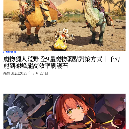
遊戲頻道
魔物獵人荒野 全9星魔物弱點對策方式｜千刃
龍到凍峰龍高效率刷護石
經過
Meff
2025 年 8 月 27 日