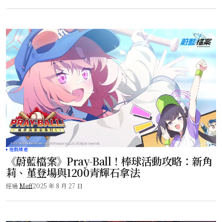
遊戲頻道
《蔚藍檔案》Pray-Ball！棒球活動攻略：新角
莉、堇登場與1200青輝石拿法
經過
Meff
2025 年 8 月 27 日