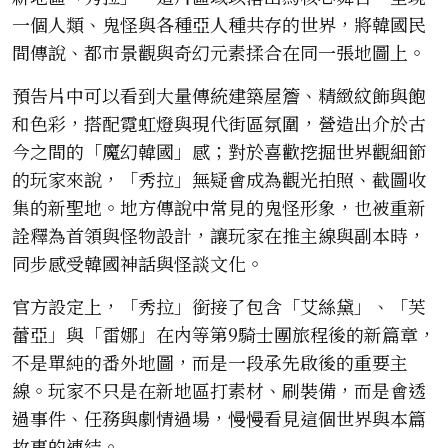
一個人類、鬼怪與各種亞人種共存的世界，將韓國民
間傳說、都市景觀與奇幻元素揉合在同一張地圖上。
預告片中可以看到大量傳統建築屋簷、精緻紋飾與飽
和色彩，搭配霓虹燈與現代街區氛圍，營造出介於古
今之間的「魔幻韓國」感；對於喜歡挖掘世界觀細節
的玩家來說，「秀拉」無疑會成為觀光拍照、截圖收
集的新聖地。地方傳說中常見的鬼怪形象，也被重新
詮釋為首領與怪物設計，讓玩家在推主線與副本時，
同步感受韓國神話與怪談文化。
官方設定上，「秀拉」銜接了包含「艾絲黛」、「芙
蕾亞」與「雷娜」在內等第9騎士團旅程後的新篇章，
不是單純的番外地圖，而是一段承先啟後的重要主
線。玩家不只是在新地區打素材、刷裝備，而是會透
過事件、任務與劇情過場，慢慢看見這個世界與本篇
故事的連結。