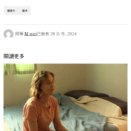
愛情片
歐美
經過
M wei
已發表
28 11 月, 2024
閱讀更多