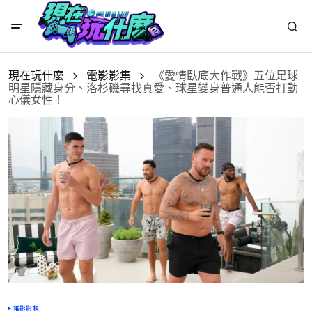
現在玩什麼
電影影集
《愛情臥底大作戰》五位足球
明星隱藏身分、洛杉磯尋找真愛、球星變身普通人能否打動
心儀女性！
電影影集