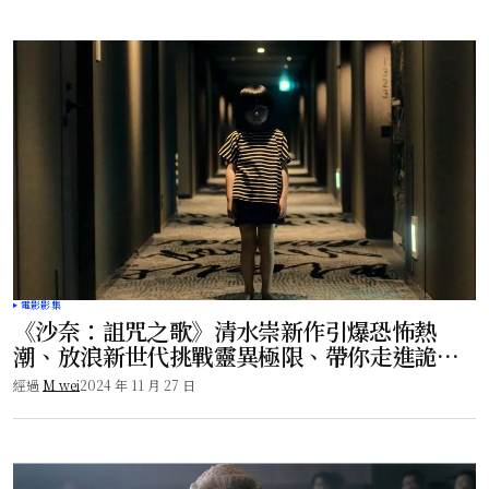
電影影集
《沙奈：詛咒之歌》清水崇新作引爆恐怖熱
潮、放浪新世代挑戰靈異極限、帶你走進詭異
的錄音帶世界！
經過
M wei
2024 年 11 月 27 日