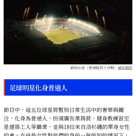
劇照出處《愛情臥底大作戰》
威望國際
足球明星化身普通人
節目中，這五位球星將暫別日常生活中的奢華與關
注，化身為普通人，扮演廣告業務員、健身教練甚至
是建築工人等職業，並與18位來自洛杉磯的單身女性
約會。在這些女性對他們的身份一無所知的情況下，