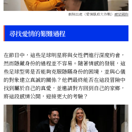
劇照出處《愛情臥底大作戰》
威望國際
尋找愛情的艱難過程
在節目中，這些足球明星將與女性們進行深度約會，
然而隱藏身份的過程並不容易。隨著情感的發展，這
些足球型男是否能夠克服隱瞞身份的困境，並與心儀
的對象建立真誠的關係？他們最終能否在這段冒險中
找到屬於自己的真愛，並邀請對方回到自己的家鄉，
將這段感情公開，迎接更大的考驗？