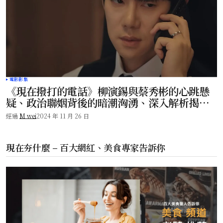
電影影集
《現在撥打的電話》柳演錫與蔡秀彬的心跳懸
疑、政治聯姻背後的暗潮洶湧、深入解析揭開
秘密！
經過
M wei
2024 年 11 月 26 日
現在夯什麼 – 百大網紅、美食專家告訴你