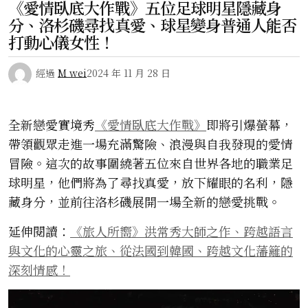
《愛情臥底大作戰》五位足球明星隱藏身
分、洛杉磯尋找真愛、球星變身普通人能否
打動心儀女性！
經過
M wei
2024 年 11 月 28 日
全新戀愛實境秀
《愛情臥底大作戰》
即將引爆螢幕，
帶領觀眾走進一場充滿驚險、浪漫與自我發現的愛情
冒險。這次的故事圍繞著五位來自世界各地的職業足
球明星，他們將為了尋找真愛，放下耀眼的名利，隱
藏身分，並前往洛杉磯展開一場全新的戀愛挑戰。
延伸閱讀：
《旅人所嚮》洪常秀大師之作、跨越語言
與文化的心靈之旅、從法國到韓國、跨越文化藩籬的
深刻情感！