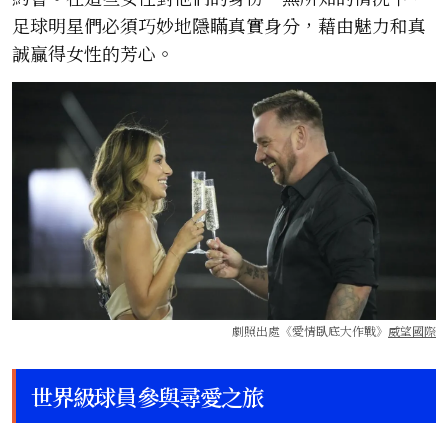
足球明星們必須巧妙地隱瞞真實身分，藉由魅力和真
誠贏得女性的芳心。
劇照出處《愛情臥底大作戰》
威望國際
世界級球員參與尋愛之旅