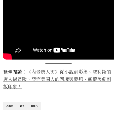
延伸閱讀：
《內景唐人街》從小說到影集、威利斯的
唐人街冒險、亞裔美國人的困境與夢想、顛覆美劇刻
板印象！
恐怖片
歐美
驚悚片