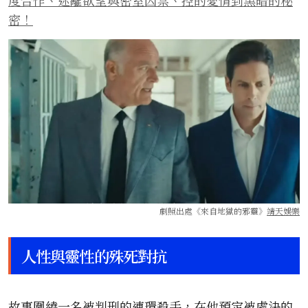
度合作、迷離欲望與密室囚禁、控的愛情到黑暗的秘
密！
劇照出處《來自地獄的邪靈》
靖天娛樂
人性與靈性的殊死對抗
故事圍繞一名被判刑的連環殺手，在他預定被處決的