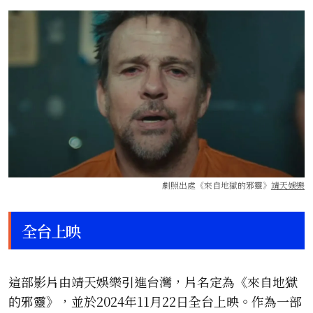
劇照出處《來自地獄的邪靈》
靖天娛樂
全台上映
這部影片由靖天娛樂引進台灣，片名定為《來自地獄
的邪靈》，並於2024年11月22日全台上映。作為一部