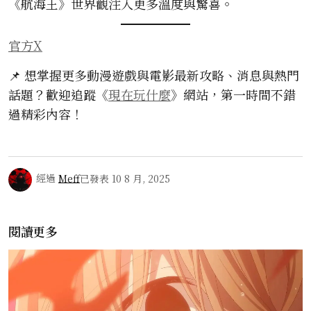
《航海王》世界觀注入更多溫度與驚喜。
官方X
📌 想掌握更多動漫遊戲與電影最新攻略、消息與熱門
話題？歡迎追蹤《
現在玩什麼
》網站，第一時間不錯
過精彩內容！
經過
Meff
已發表
10 8 月, 2025
閱讀更多