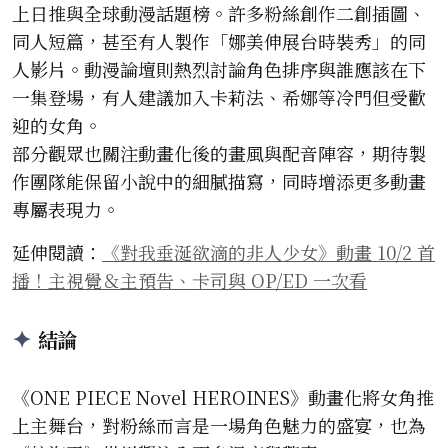
上日推與全球動漫話題榜。許多粉絲創作二創插圖、
同人短篇，甚至有人製作「娜美伸展台時裝秀」的同
人影片。動漫論壇則熱烈討論角色排序與誰應該在下
一集登場，有人建議加入卡莉法、希娜等冷門但受歡
迎的女角。
部分觀眾也關注動畫化後的畫風與配音陣容，期待製
作團隊能保留小說中的細膩描寫，同時增添更多動畫
專屬表現力。
延伸閱讀：
《對我垂涎欲滴的非人少女》動畫 10/2 首
播！主視覺＆主預告、卡司與 OP/ED 一次看
結論
《ONE PIECE Novel HEROINES》動畫化將女角推
上主舞台，對粉絲而言是一場角色魅力的盛宴，也為