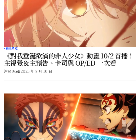
動漫頻道
《對我垂涎欲滴的非人少女》動畫 10/2 首播！
主視覺＆主預告、卡司與 OP/ED 一次看
經過
Meff
2025 年 8 月 10 日