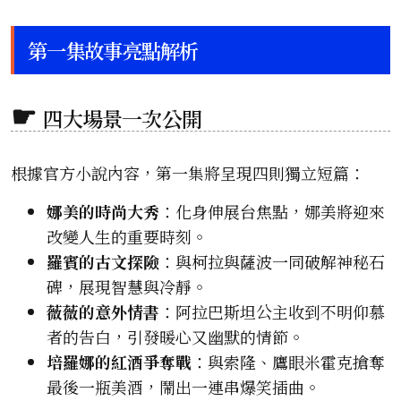
第一集故事亮點解析
四大場景一次公開
根據官方小說內容，第一集將呈現四則獨立短篇：
娜美的時尚大秀
：化身伸展台焦點，娜美將迎來
改變人生的重要時刻。
羅賓的古文探險
：與柯拉與薩波一同破解神秘石
碑，展現智慧與冷靜。
薇薇的意外情書
：阿拉巴斯坦公主收到不明仰慕
者的告白，引發暖心又幽默的情節。
培羅娜的紅酒爭奪戰
：與索隆、鷹眼米霍克搶奪
最後一瓶美酒，鬧出一連串爆笑插曲。