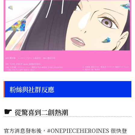
粉絲與社群反應
從驚喜到二創熱潮
官方消息發布後，#ONEPIECEHEROINES 很快登