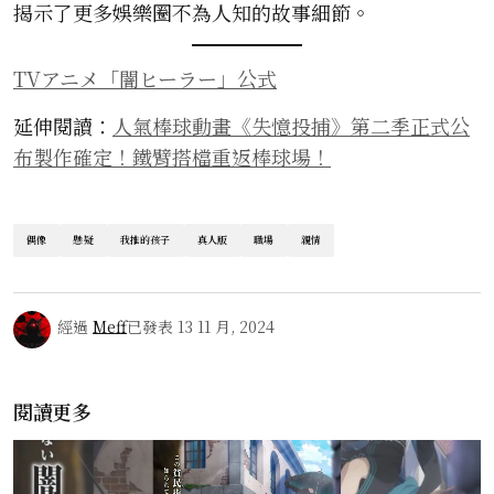
揭示了更多娛樂圈不為人知的故事細節。
TVアニメ「闇ヒーラー」公式
延伸閱讀：
人氣棒球動畫《失憶投捕》第二季正式公
布製作確定！鐵臂搭檔重返棒球場！
偶像
懸疑
我推的孩子
真人版
職場
親情
經過
Meff
已發表
13 11 月, 2024
閱讀更多