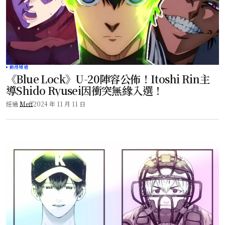
動漫頻道
《Blue Lock》U-20陣容公佈！Itoshi Rin主
導Shido Ryusei因衝突無緣入選！
經過
Meff
2024 年 11 月 11 日