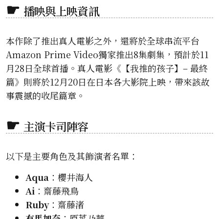
播映與上映資訊
本作除了推出真人電影之外，還將於全球串流平台
Amazon Prime Video獨家推出8集劇集，預計於11
月28日全球首播。真人電影《【我推的孩子】– 最終
篇》則將於12月20日在日本各大影院上映，帶來該故
事震撼的收尾篇章。
主演卡司陣容
以下是主要角色及其飾演者名單：
Aqua
：櫻井海人
Ai
：齋藤飛鳥
Ruby
：齋藤渚
有馬加奈
：原菜乃華