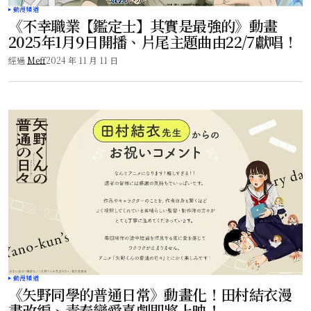
動漫頻道
《不幸職業【鑑定士】其實是最強的》動畫
2025年1月9日開播、片尾主題曲由22/7獻唱！
經過
Meff
2024 年 11 月 11 日
動漫頻道
《矢野同學的普通日常》動畫化！田村結衣漫
畫改編、青春戀愛喜劇即將上映！