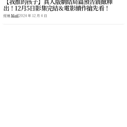
【我推的孩子】真人版劇結局篇預告震撼釋
出！12月5日影集完結＆電影續作搶先看！
經過
Meff
2024 年 12 月 4 日
動漫頻道
科幻懸疑遊戲《GNOSIA 古諾希亞》動畫化！
2025 年電視動畫首播、狼人殺推理再現！
經過
Meff
2024 年 12 月 2 日