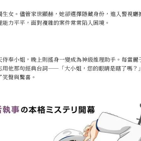
獨生女。儘管家世顯赫，她卻選擇隱藏身份，進入警視廳
理能力平平，面對複雜的案件常常陷入困境。
天侍奉小姐，晚上則搖身一變成為神級推理助手。每當麗
忘用他那句經典台詞——「大小姐，您的眼睛是瞎了嗎？
了笑聲與驚喜。