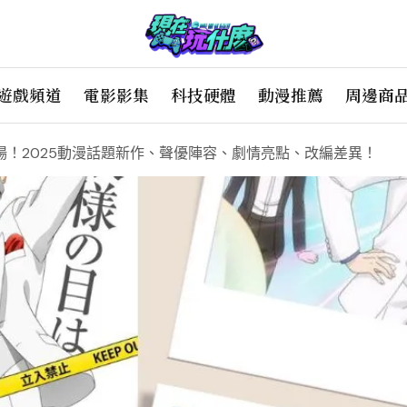
遊戲頻道
電影影集
科技硬體
動漫推薦
周邊商
！2025動漫話題新作、聲優陣容、劇情亮點、改編差異！