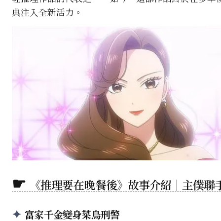
典注入全新活力。
《推理要在晚餐後》故事介紹｜主僕聯
富家千金變身菜鳥刑警