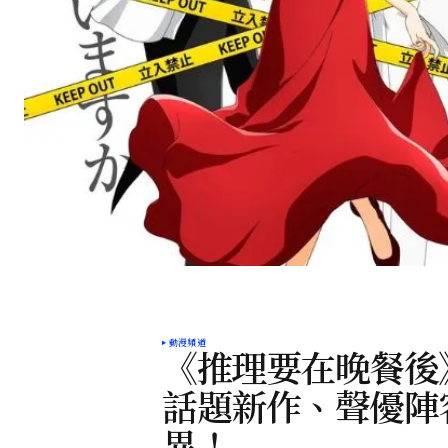
動漫頻道
《推理要在晚餐後》
話題新作、聲優陣
異！