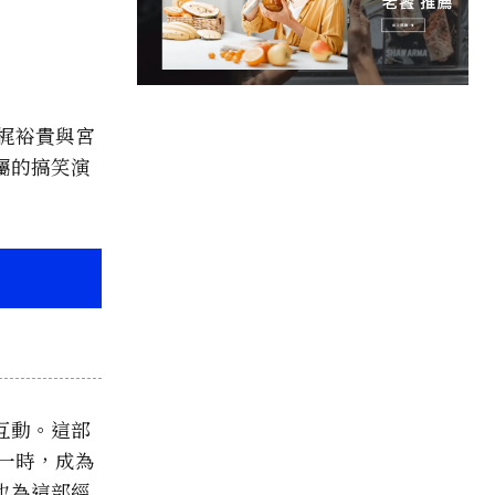
、梶裕貴與宮
屬的搞笑演
互動。這部
靡一時，成為
也為這部經