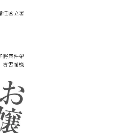
擔任國立署
子將案件帶
」毒舌而機