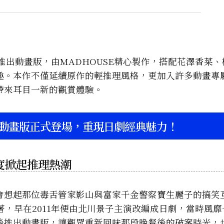
推出動畫版，由MADHOUSE精心製作，搭配花澤香菜
趣。本作不僅延續原作的輕推理風格，更加入許多動畫專
帶來耳目一新的觀賞體驗。
動畫版正式登場，重現日劇經典魅力！
度掀起推理熱潮
會想起那位毒舌管家影山與富家千金警察寶生麗子的搞笑
著，早在2011年便由北川景子主演改編成日劇，當時風
後推出動畫版，讓觀眾重新回味那段晚餐後的破案時光，