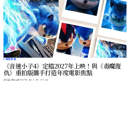
電影影集
《音速小子4》定檔2027年上映！與《毒魔復
仇》重拍版攜手打造年度電影焦點
經過
Meff
2025 年 1 月 23 日
現在夯什麼 – 百大網紅、美食專家告訴你