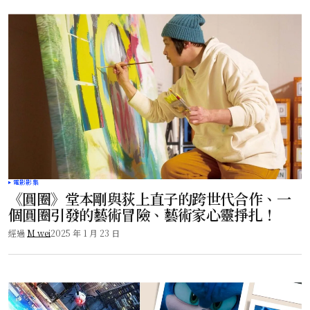
電影影集
《圓圈》堂本剛與荻上直子的跨世代合作、一
個圓圈引發的藝術冒險、藝術家心靈掙扎！
經過
M wei
2025 年 1 月 23 日