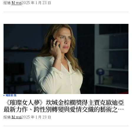
經過
M wei
2025 年 1 月 23 日
電影影集
《璀璨女人夢》坎城金棕櫚獎得主賈克歐迪亞
最新力作、跨性別轉變與愛情交織的藝術之
作！
經過
M wei
2025 年 1 月 23 日