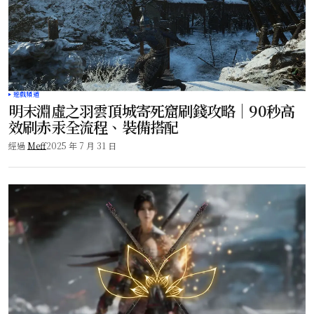
遊戲頻道
明末淵虛之羽雲頂城寄死窟刷錢攻略｜90秒高
效刷赤汞全流程、裝備搭配
經過
Meff
2025 年 7 月 31 日