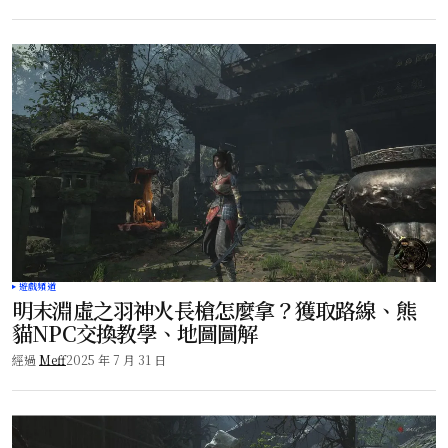
遊戲頻道
明末淵虛之羽神火長槍怎麼拿？獲取路線、熊
貓NPC交換教學、地圖圖解
經過
Meff
2025 年 7 月 31 日