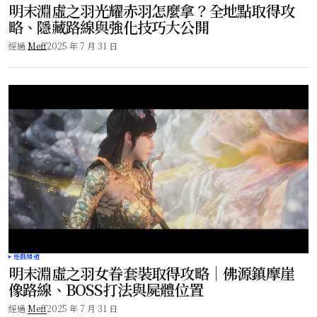
明末淵虛之羽光耀赤羽怎麼拿？全地點取得攻
略、隱藏路線與強化技巧大公開
經過
Meff
2025 年 7 月 31 日
遊戲頻道
明末淵虛之羽女眷套裝取得攻略｜佛源鎮摩崖
像路線、BOSS打法與屍體位置
經過
Meff
2025 年 7 月 31 日