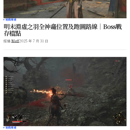
遊戲頻道
明末淵虛之羽全神龕位置及跑圖路線｜Boss戰
存檔點
經過
Meff
2025 年 7 月 31 日
遊戲頻道