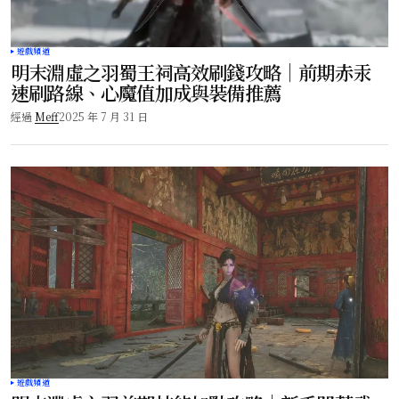
遊戲頻道
明末淵虛之羽蜀王祠高效刷錢攻略｜前期赤汞
速刷路線、心魔值加成與裝備推薦
經過
Meff
2025 年 7 月 31 日
遊戲頻道