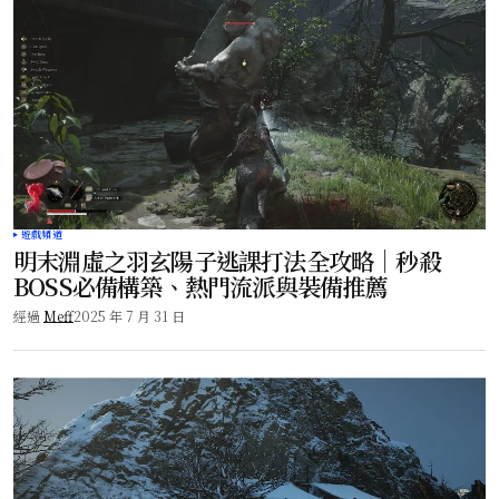
遊戲頻道
明末淵虛之羽玄陽子逃課打法全攻略｜秒殺
BOSS必備構築、熱門流派與裝備推薦
經過
Meff
2025 年 7 月 31 日