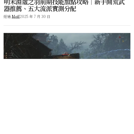
明末淵虛之羽前期技能加點攻略｜新手開荒武
器推薦、五大流派實測分配
經過
Meff
2025 年 7 月 30 日
遊戲頻道
明末淵虛之羽前期武器選擇攻略｜長刀、單手
劍、豪華版專武流派優缺點與加點
經過
Meff
2025 年 7 月 30 日