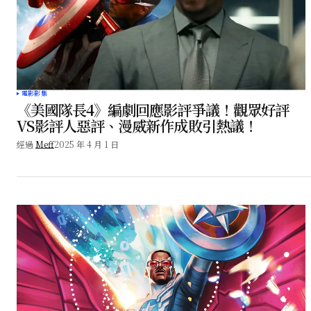
電影影集
《美國隊長4》編劇回應影評爭議！觀眾好評
VS影評人惡評、漫威新作成敗引熱議！
經過
Meff
2025 年 4 月 1 日