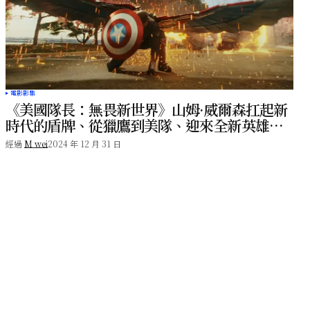
電影影集
《美國隊長：無畏新世界》山姆·威爾森扛起新
時代的盾牌、從獵鷹到美隊、迎來全新英雄篇
章！
經過
M wei
2024 年 12 月 31 日