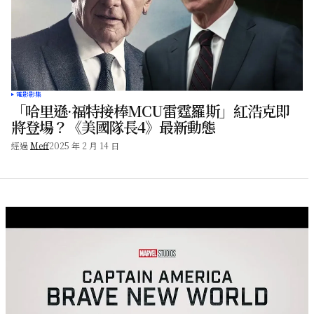
電影影集
「哈里遜·福特接棒MCU雷霆羅斯」紅浩克即
將登場？《美國隊長4》最新動態
經過
Meff
2025 年 2 月 14 日