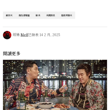
動作片
復仇者聯盟
歐美
美國隊長
超級英雄片
經過
Meff
已發表
14 2 月, 2025
閱讀更多