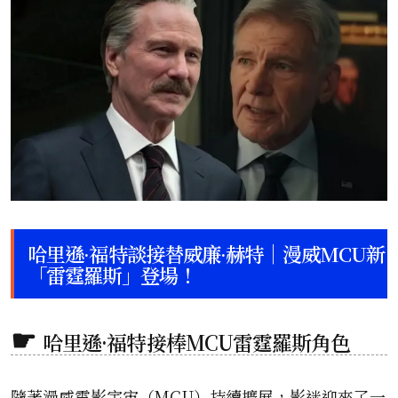
哈里遜·福特談接替威廉·赫特｜漫威MCU新
「雷霆羅斯」登場！
哈里遜·福特接棒MCU雷霆羅斯角色
隨著漫威電影宇宙（MCU）持續擴展，影迷迎來了一