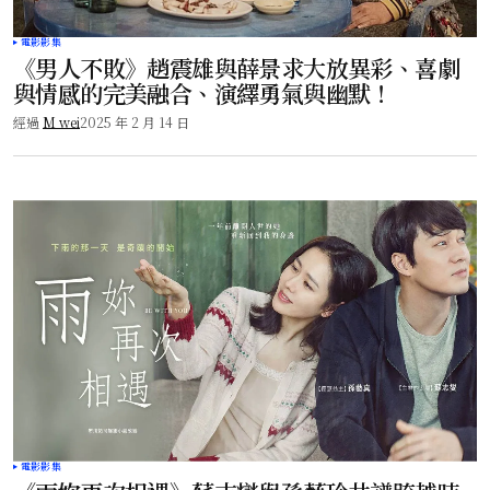
電影影集
《男人不敗》趙震雄與薛景求大放異彩、喜劇
與情感的完美融合、演繹勇氣與幽默！
經過
M wei
2025 年 2 月 14 日
電影影集