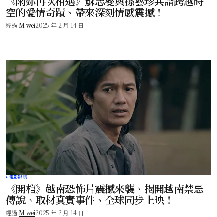
《雨妳再次相遇》蘇志燮與孫藝珍共譜跨越時
空的愛情奇蹟、帶來深刻情感震撼！
經過
M wei
2025 年 2 月 14 日
電影影集
《開棺》越南恐怖片震撼來襲、揭開越南禁忌
傳說、取材真實事件、全球同步上映！
經過
M wei
2025 年 2 月 14 日