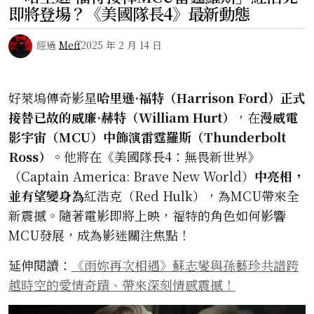
即將登場？《美國隊長4》最新動態
經過
Meff
2025 年 2 月 14 日
好萊塢傳奇影星
哈里遜·福特（Harrison Ford）正式
接替已故的威廉·赫特（William Hurt）
，在
漫威電
影宇宙（MCU）中飾演雷霆羅斯（Thunderbolt
Ross）
。他將在《美國隊長4：無畏新世界》
（Captain America: Brave New World）
中亮相，
並有望變身為
紅浩克（Red Hulk），為MCU帶來全
新震撼。隨著電影即將上映，福特的角色如何影響
MCU發展，成為影迷關注焦點！
延伸閱讀：
《雨妳再次相遇》蘇志燮與孫藝珍共譜跨
越時空的愛情奇蹟、帶來深刻情感震撼！