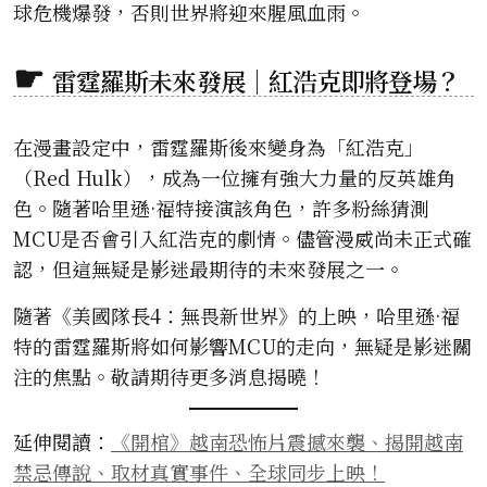
球危機爆發，否則世界將迎來腥風血雨。
雷霆羅斯未來發展｜紅浩克即將登場？
在漫畫設定中，雷霆羅斯後來變身為「紅浩克」
（Red Hulk），成為一位擁有強大力量的反英雄角
色。隨著哈里遜·福特接演該角色，許多粉絲猜測
MCU是否會引入紅浩克的劇情。儘管漫威尚未正式確
認，但這無疑是影迷最期待的未來發展之一。
隨著《美國隊長4：無畏新世界》的上映，哈里遜·福
特的雷霆羅斯將如何影響MCU的走向，無疑是影迷關
注的焦點。敬請期待更多消息揭曉！
延伸閱讀：
《開棺》越南恐怖片震撼來襲、揭開越南
禁忌傳說、取材真實事件、全球同步上映！