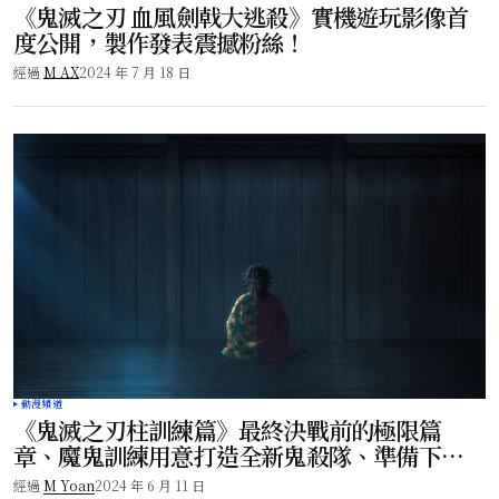
《鬼滅之刃 血風劍戟大逃殺》實機遊玩影像首
度公開，製作發表震撼粉絲！
經過
M AX
2024 年 7 月 18 日
動漫頻道
《鬼滅之刃柱訓練篇》最終決戰前的極限篇
章、魔鬼訓練用意打造全新鬼殺隊、準備下一
個舞台！
經過
M Yoan
2024 年 6 月 11 日