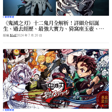
動漫頻道
《鬼滅之刃》十二鬼月全解析！詳細介紹誕
生、過去經歷、最強大實力、猗窩座玉壺、下
弦之鬼冷酷殘忍！
經過
Meff
2024 年 7 月 20 日
遊戲頻道