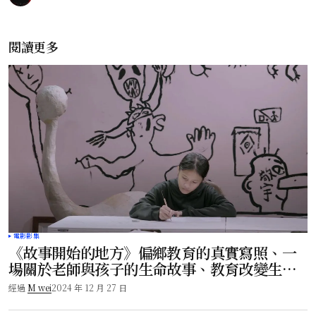
閱讀更多
電影影集
《故事開始的地方》偏鄉教育的真實寫照、一
場關於老師與孩子的生命故事、教育改變生
命、感動上映！
經過
M wei
2024 年 12 月 27 日