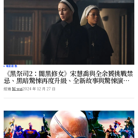
電影影集
《黑祭司2：闇黑修女》宋慧喬與全余贇挑戰禁
忌、黑暗驚悚再度升級、全新故事與驚悚演
技！
經過
M wei
2024 年 12 月 27 日