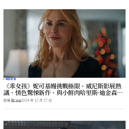
電影影集
《乖女孩》妮可基嫚挑戰極限、威尼斯影展熱
議、情色驚悚新作、與小鮮肉哈里斯·迪金森演
繹禁忌愛戀！
經過
M wei
2024 年 12 月 27 日