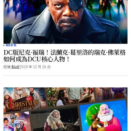
電影影集
DC版尼克·福瑞！法蘭克·葛里洛的瑞克·佛萊格
如何成為DCU核心人物！
經過
Meff
2024 年 12 月 26 日