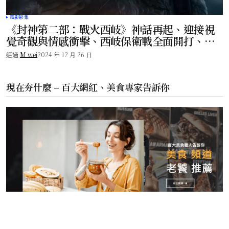
電影影集
《封神第二部：戰火西岐》神話再起、迎接視
覺奇觀與情感衝擊、西岐保衛戰全面開打、震
撼上映！
經過
M wei
2024 年 12 月 26 日
現在夯什麼 – 百大網紅、美食專家告訴你