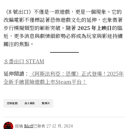
《8 號出口》不僅是一款遊戲，更是一個現象。它的
改編電影不僅標誌著恐怖遊戲文化的延伸，也象徵著
步行模擬類型的嶄新突破。隨著
2025 年上映日
的臨
近，更多消息與劇情細節勢必將成為玩家與影迷持續
關注的焦點。
８番出口 STEAM
延伸閱讀：
《阿斯法利亞：恐懼》正式登場！2025年
全新手繪冒險遊戲上市Steam平台！
恐怖遊戲
真人電影
驚悚片
經過
Meff
已發表
27 12 月, 2024