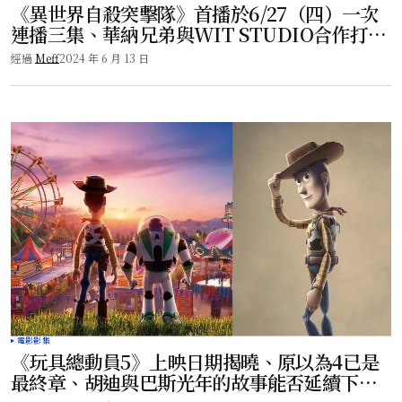
《異世界自殺突擊隊》首播於6/27（四）一次
連播三集、華納兄弟與WIT STUDIO合作打
造！
經過
Meff
2024 年 6 月 13 日
電影影集
《玩具總動員5》上映日期揭曉、原以為4已是
最終章、胡迪與巴斯光年的故事能否延續下