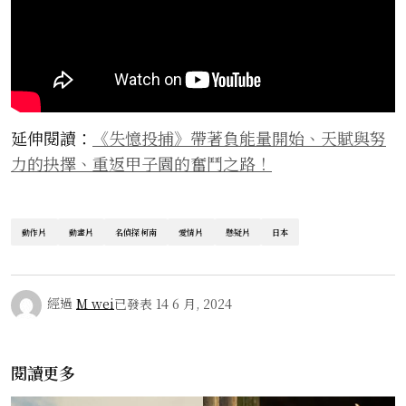
延伸閱讀：
《失憶投捕》帶著負能量開始、天賦與努
力的抉擇、重返甲子園的奮鬥之路！
動作片
動畫片
名偵探柯南
愛情片
懸疑片
日本
經過
M wei
已發表
14 6 月, 2024
閱讀更多