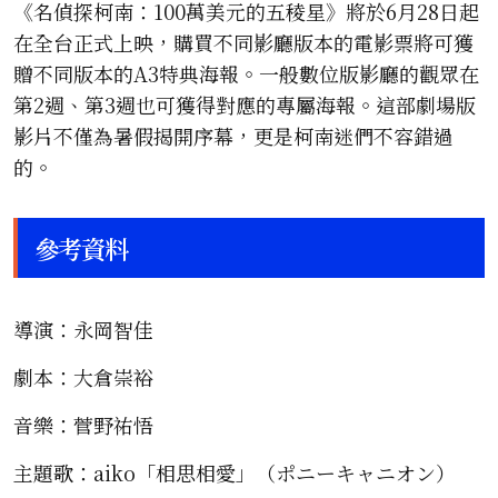
《名偵探柯南：100萬美元的五稜星》將於6月28日起
在全台正式上映，購買不同影廳版本的電影票將可獲
贈不同版本的A3特典海報。一般數位版影廳的觀眾在
第2週、第3週也可獲得對應的專屬海報。這部劇場版
影片不僅為暑假揭開序幕，更是柯南迷們不容錯過
的。
參考資料
導演：永岡智佳
劇本：大倉崇裕
音樂：菅野祐悟
主題歌：aiko「相思相愛」（ポニーキャニオン）