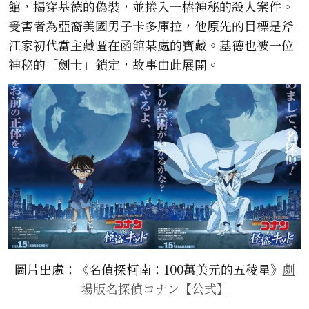
館，揭穿基德的偽裝，並捲入一樁神秘的殺人案件。
受害者為亞裔美國男子卡多庫拉，他原先的目標是斧
江家初代當主藏匿在函館某處的寶藏。基德也被一位
神秘的「劍士」鎖定，故事由此展開。
圖片出處：《名偵探柯南：100萬美元的五稜星》
劇
場版名探偵コナン【公式】