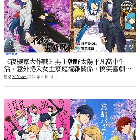
動漫頻道
《夜櫻家大作戰》男主朝野太陽平凡高中生
活、意外捲入女主家庭複雜關係、搞笑喜劇
番！
經過
M Yoan
2024 年 6 月 14 日