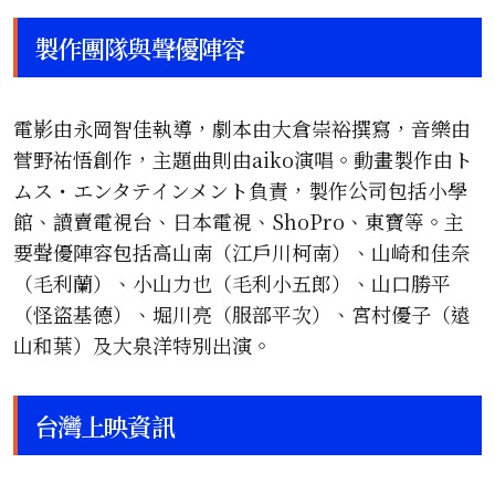
製作團隊與聲優陣容
電影由永岡智佳執導，劇本由大倉崇裕撰寫，音樂由
菅野祐悟創作，主題曲則由aiko演唱。動畫製作由ト
ムス・エンタテインメント負責，製作公司包括小學
館、讀賣電視台、日本電視、ShoPro、東寶等。主
要聲優陣容包括高山南（江戶川柯南）、山崎和佳奈
（毛利蘭）、小山力也（毛利小五郎）、山口勝平
（怪盜基德）、堀川亮（服部平次）、宮村優子（遠
山和葉）及大泉洋特別出演。
台灣上映資訊