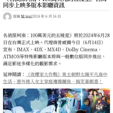
同步上映多版本影廳資訊
經過
M wei
2024 年 6 月 14 日
名偵探柯南：100萬美元的五稜星》將於2024年6月28
日在台灣正式上映。代理商普威爾今日（6月14日）
宣布，IMAX、4DX、MX4D、Dolby Cinema、
ATMOS等特殊影廳版本將與一般數位版同步推出，
滿足影迷多樣化的觀影需求。
延伸閱讀：
《夜櫻家大作戰》男主朝野太陽平凡高中
生活、意外捲入女主家庭複雜關係、搞笑喜劇番！