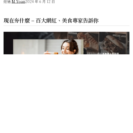
去！
經過
M Yoan
2024 年 6 月 12 日
現在夯什麼 – 百大網紅、美食專家告訴你