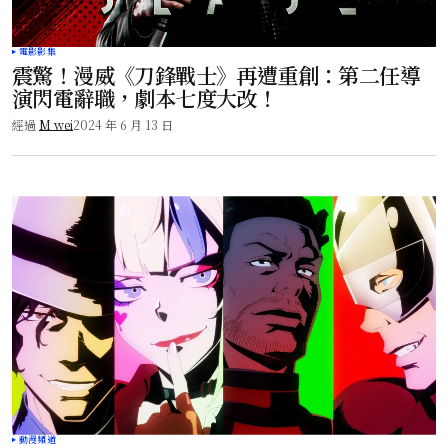
電影影集
震驚！漫威《刀鋒戰士》再遭重創：第二任導
演閃電辭職，劇本七度大改！
經過
M wei
2024 年 6 月 13 日
動漫頻道