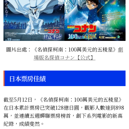
圖片出處：《名偵探柯南：100萬美元的五稜星》
劇
場版名探偵コナン【公式】
日本票房佳績
截至5月12日，《名偵探柯南：100萬美元的五稜星》
在日本累計票房已突破128億日圓，觀影人數達到898
萬，並連續五週蟬聯票房榜首，創下系列電影的新高
紀錄，成績斐然。