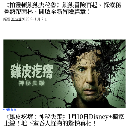
《柏靈頓熊熊去秘魯》熊熊冒險再起、探索秘
魯熱帶雨林、開啟全新冒險篇章！
經過
M wei
2025 年 1 月 7 日
電影影集
《雞皮疙瘩：神秘失蹤》1月10日Disney+獨家
上線！地下室吞人怪物的驚悚真相！