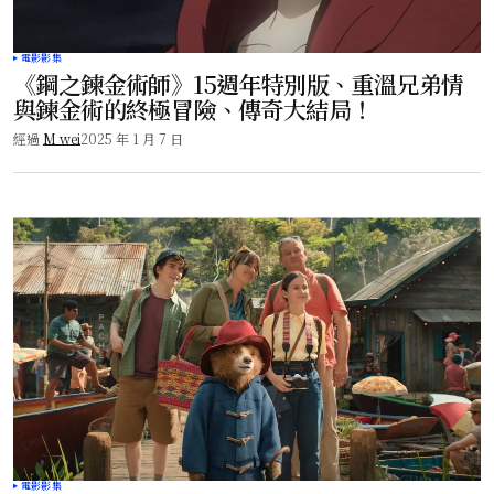
電影影集
《鋼之鍊金術師》15週年特別版、重溫兄弟情
與鍊金術的終極冒險、傳奇大結局！
經過
M wei
2025 年 1 月 7 日
電影影集