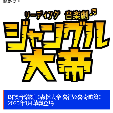
聽盛宴。
朗讀音樂劇《森林大帝 魯涅&魯奇歐篇》
2025年1月華麗登場