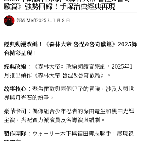
歐篇》強勢回歸！手塚治虫經典再現
經過
Meff
2025 年 1 月 8 日
經典動漫改編！《森林大帝 魯涅&魯奇歐篇》2025舞
台精彩呈現
！
經典改編
：《森林大帝》改編朗讀音樂劇，2025年1
月推出續作《森林大帝 魯涅&魯奇歐篇》。
故事核心
：聚焦雷歐與兩個兒子的冒險，涉及人類世
界與月光石的紛爭。
豪華卡司
：偶像組合少年忍者的深田竜生和黑田光輝
主演，搭配實力派演員及名導演與編劇。
製作團隊
：ウォーリー木下與福田響志聯手，展現視