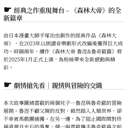
經典之作重現舞台 – 《森林大帝》的全
新篇章
由日本漫畫大師手塚治虫創作的經典作品《森林大
帝》，在2023年以朗讀音樂劇形式改編後獲得巨大成
功。時隔兩年，續作《森林大帝 魯涅&魯奇歐篇》將
於2025年1月正式上演，為粉絲帶來全新感動與精
彩。
劇情搶先看｜親情與冒險的交織
本次故事圍繞雷歐的兩個兒子—魯涅與魯奇歐的冒險
展開。魯涅不顧父親的反對，毅然踏入人類世界，卻
不幸被馬戲團捕獲。在另一邊，為了阻止國際間對珍
稀資源月光石的爭奪，健一與雷歐攜手魯奇歐再次前