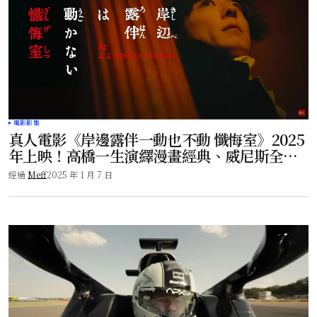
電影影集
真人電影《岸邊露伴一動也不動 懺悔室》2025
年上映！高橋一生演繹漫畫經典、威尼斯全景
引熱潮！
經過
Meff
2025 年 1 月 7 日