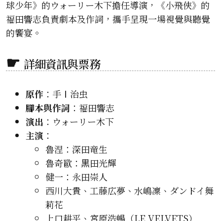
球少年》的ウォーリー木下擔任導演，《小飛俠》的
福田響志負責劇本及作詞，攜手呈現一場視覺與聽覺
的饗宴。
詳細資訊與票務
原作
：手Ⅰ治虫
腳本與作詞
：福田響志
演出
：ウォーリー木下
主演
：
魯涅：深田竜生
魯奇歐：黒田光輝
健一：永田崇人
西川大貴、工藤広夢、水嶋凜、ダンドイ舞
莉花
上口耕平、宮原浩暢（LE VELVETS）