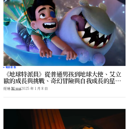
電影影集
《地球特派員》從普通男孩到地球大使、艾立
歐的成長與挑戰、奇幻冒險與自我成長的星際
之旅！
經過
M wei
2025 年 1 月 8 日