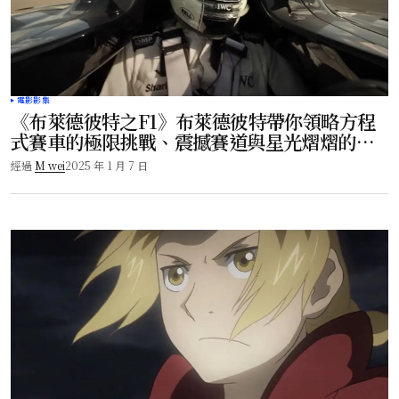
電影影集
《布萊德彼特之F1》布萊德彼特帶你領略方程
式賽車的極限挑戰、震撼賽道與星光熠熠的卡
司！
經過
M wei
2025 年 1 月 7 日