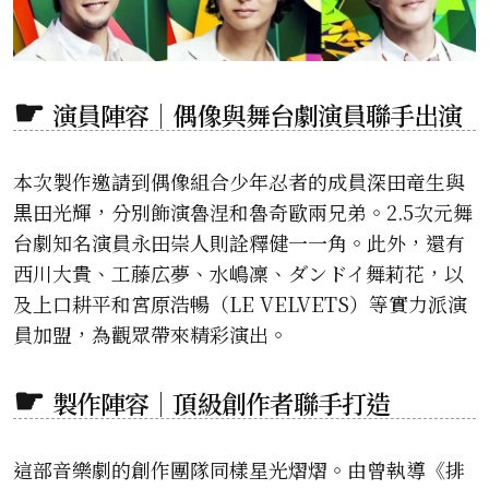
演員陣容｜偶像與舞台劇演員聯手出演
本次製作邀請到偶像組合少年忍者的成員深田竜生與
黒田光輝，分別飾演魯涅和魯奇歐兩兄弟。2.5次元舞
台劇知名演員永田崇人則詮釋健一一角。此外，還有
西川大貴、工藤広夢、水嶋凜、ダンドイ舞莉花，以
及上口耕平和宮原浩暢（LE VELVETS）等實力派演
員加盟，為觀眾帶來精彩演出。
製作陣容｜頂級創作者聯手打造
這部音樂劇的創作團隊同樣星光熠熠。由曾執導《排